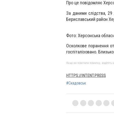
Про це повідомляє Херсо
За даними слідства, 29 
Бериславський район Х
Фото: Херсонська облас
Осколкове поранення от
госпіталізовано. Близько
Якщо ви помітили помилку, виділіть нео
HTTPS://INTENT.PRESS
#Скадовськ