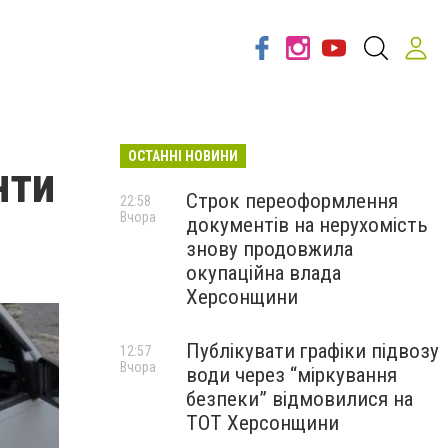
ОСТАННІ НОВИНИ
нти
Строк переоформлення
22:58
Вчора
документів на нерухомість
знову продовжила
окупаційна влада
Херсонщини
Публікувати графіки підвозу
12:57
Вчора
води через “міркування
безпеки” відмовилися на
ТОТ Херсонщини