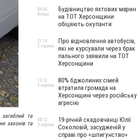
Будівництво яхтових марин
09:56
Вчора
на ТОТ Херсонщини
обіцяють окупанти
Про відновлення автобусів,
21:14
3 серпня
які не курсували через брак
пального заявили на ТОТ
Херсонщини
80% бджолиних сімей
13:13
3 серпня
втратила громада на
Херсонщині через російську
агресію
 загиблий та
19-річній скадовчанці Юлії
08:12
ня законів та
3 серпня
Соколовій, засудженій у
справі про «шпигунство»