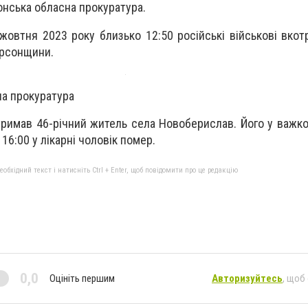
нська обласна прокуратура.
жовтня 2023 року близько 12:50 російські військові вкот
ерсонщини.
на прокуратура
римав 46-річний житель села Новоберислав. Його у важко
 16:00 у лікарні чоловік помер.
бхідний текст і натисніть Ctrl + Enter, щоб повідомити про це редакцію
0,0
Оцініть першим
Авторизуйтесь
, щоб