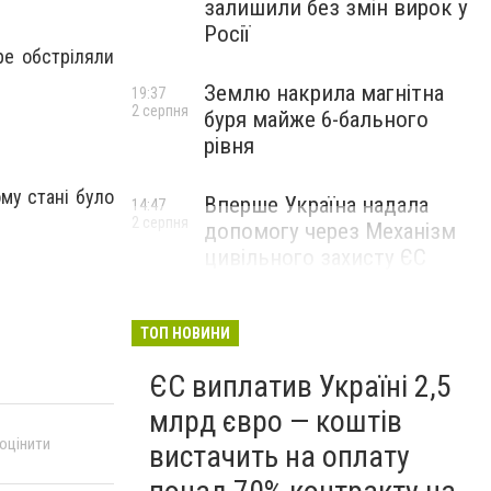
залишили без змін вирок у
Росії
ре обстріляли
Землю накрила магнітна
19:37
2 серпня
буря майже 6-бального
рівня
му стані було
Вперше Україна надала
14:47
2 серпня
допомогу через Механізм
цивільного захисту ЄС
ТОП НОВИНИ
ЄС виплатив Україні 2,5
млрд євро — коштів
 оцінити
вистачить на оплату