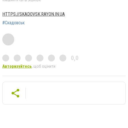
повідомити про це редакцію
HTTPS://SKADOVSK.RAYON.IN.UA
#Скадовськ
0,0
Авторизуйтесь
, щоб оцінити