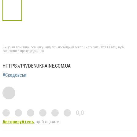
Якщо ви помітили помилку, виділіть необхідний текст і натисніть Ctrl + Enter, щоб
повідомити про це редакцію
HTTPS://PIVDENUKRAINE.COM.UA
#Скадовськ
0,0
Авторизуйтесь
, щоб оцінити