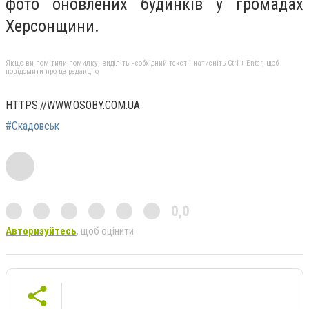
фото оновлених будинків у громадах
Херсонщини.
Якщо ви помітили помилку, виділіть необхідний текст і натисніть Ctrl + Enter, щоб
повідомити про це редакцію
HTTPS://WWW.OSOBY.COM.UA
#Скадовськ
0,0
Авторизуйтесь
, щоб оцінити