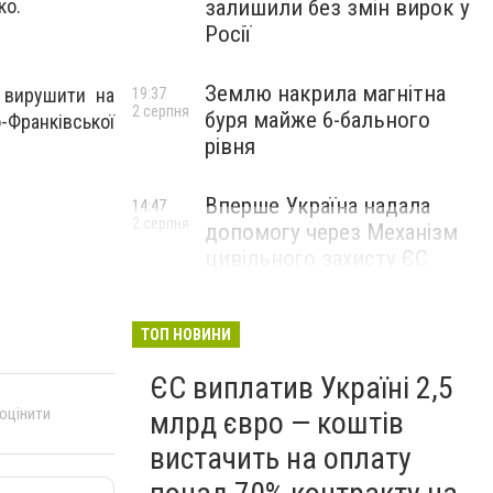
залишили без змін вирок у
ко.
Росії
Землю накрила магнітна
 вирушити на
19:37
2 серпня
буря майже 6-бального
Франківської
рівня
Вперше Україна надала
14:47
2 серпня
допомогу через Механізм
цивільного захисту ЄС
ТОП НОВИНИ
ЄС виплатив Україні 2,5
 оцінити
млрд євро — коштів
вистачить на оплату