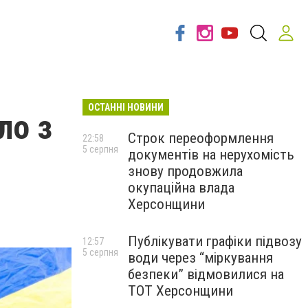
ОСТАННІ НОВИНИ
ло з
Строк переоформлення
22:58
5 серпня
документів на нерухомість
знову продовжила
окупаційна влада
Херсонщини
Публікувати графіки підвозу
12:57
5 серпня
води через “міркування
безпеки” відмовилися на
ТОТ Херсонщини