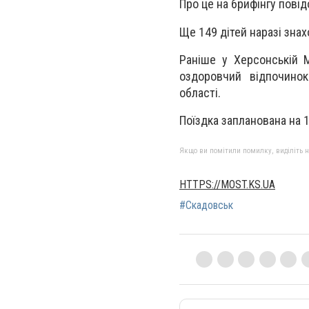
Про це на брифінгу пові
Ще 149 дітей наразі зна
Раніше у Херсонській 
оздоровчий відпочинок
області.
Поїздка запланована на 
Якщо ви помітили помилку, виділіть нео
HTTPS://MOST.KS.UA
#Скадовськ