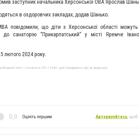
домив заступник начальника Херсонської ОВА Ярослав Шань
ходяться в оздоровчих закладах, додав Шанько.
МВА повідомили, що діти з Херсонської області можуть
 до санаторію “Прикарпатський” у місті Яремче Івано-
15 лютого 2024 року.
бхідний текст і натисніть Ctrl + Enter, щоб повідомити про це редакцію
0,0
Оцініть першим
Авторизуйтесь
, щоб