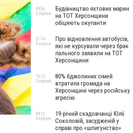
Будівництво яхтових марин
09:56
5 серпня
на ТОТ Херсонщини
обіцяють окупанти
Про відновлення автобусів,
21:14
3 серпня
які не курсували через брак
пального заявили на ТОТ
Херсонщини
80% бджолиних сімей
13:13
3 серпня
втратила громада на
Херсонщині через російську
агресію
19-річній скадовчанці Юлії
08:12
3 серпня
Соколовій, засудженій у
справі про «шпигунство»