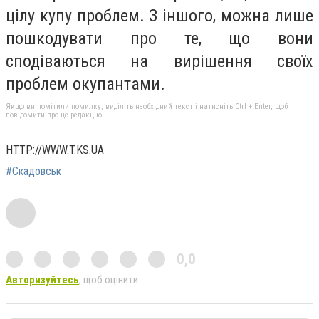
цілу купу проблем. З іншого, можна лише
пошкодувати про те, що вони
сподіваються на вирішення своїх
проблем окупантами.
Якщо ви помітили помилку, виділіть необхідний текст і натисніть Ctrl + Enter, щоб
повідомити про це редакцію
HTTP://WWW.T.KS.UA
#Скадовськ
0,0
Авторизуйтесь
, щоб оцінити