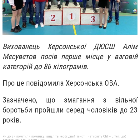
Вихованець Херсонської ДЮСШ Алім
Мєсувєтов посів перше місце у ваговій
категорій до 86 кілограмів.
Про це повідомила Херсонська ОВА.
Зазначено, що змагання з вільної
боротьби пройшли серед чоловіків до 23
років.
Якщо ви помітили помилку, виділіть необхідний текст і натисніть Ctrl + Enter, щоб