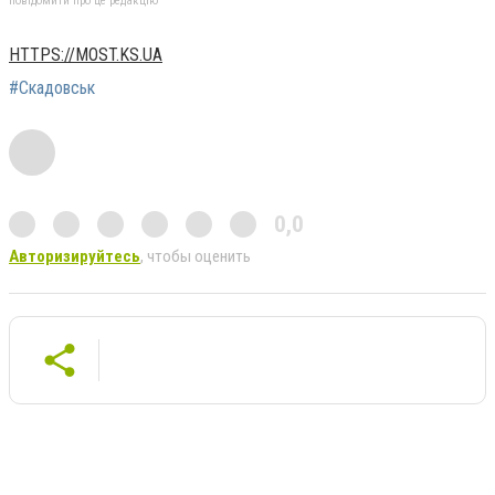
повідомити про це редакцію
HTTPS://MOST.KS.UA
#Скадовськ
0,0
Авторизируйтесь
, чтобы оценить