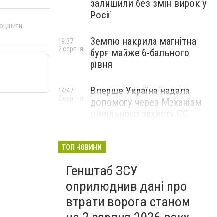
залишили без змін вирок у
Росії
 оцінити
Землю накрила магнітна
19:37
2 серпня
буря майже 6-бального
рівня
Вперше Україна надала
14:47
2 серпня
допомогу через Механізм
цивільного захисту ЄС
ТОП НОВИНИ
Генштаб ЗСУ
оприлюднив дані про
втрати ворога станом