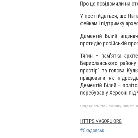
Про це повідомили на ст
У пості йдеться, що Нат
фейкам і підтримку архе
Дементій Білий відзнач
протидію російській проп
Тягин – пам'ятка архіт
Бериславського району 
простір” та голова Кул
працювали як підрозді
Дементій Білий – політол
перебував у Херсоні під 
Якщо ви помітили помилку, виділіть нео
HTTPS://VGORU.ORG
#Скадовськ