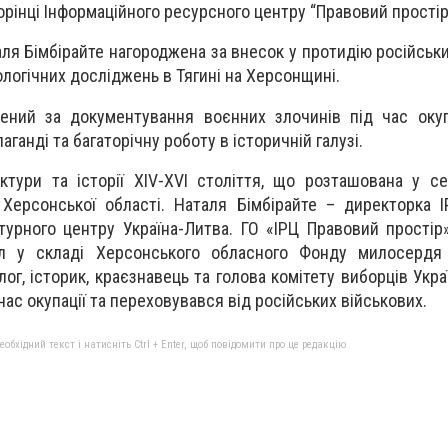
орінці Інформаційного ресурсного центру “Правовий простір
аля Бімбірайте нагороджена за внесок у протидію російськ
ологічних досліджень в Тягині на Херсонщині.
ений за документування воєнних злочинів під час окуп
аганді та багаторічну роботу в історичній галузі.
ектури та історії XIV-XVI століття, що розташована у се
Херсонської області. Наталя Бімбірайте – директорка 
ьтурного центру Україна-Литва. ГО «ІРЦ Правовий простір
л у складі Херсонського обласного Фонду милосердя 
ог, історик, краєзнавець та голова комітету виборців Укра
час окупації та переховувався від російських військових.
бхідний текст і натисніть Ctrl + Enter, щоб повідомити про це редакцію