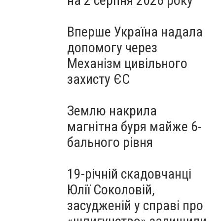
на 2 серпня 2026 року
Вперше Україна надала
допомогу через
Механізм цивільного
захисту ЄС
Землю накрила
магнітна буря майже 6-
бального рівня
19-річній скадовчанці
Юлії Соколовій,
засудженій у справі про