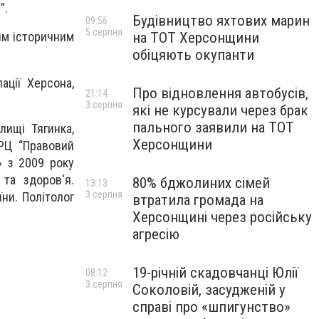
”.
Будівництво яхтових марин
09:56
5 серпня
на ТОТ Херсонщини
им історичним
обіцяють окупанти
ації Херсона,
Про відновлення автобусів,
21:14
3 серпня
які не курсували через брак
пального заявили на ТОТ
лищі Тягинка,
Херсонщини
ІРЦ “Правовий
» з 2009 року
та здоров'я.
80% бджолиних сімей
13:13
3 серпня
їни. Політолог
втратила громада на
Херсонщині через російську
агресію
19-річній скадовчанці Юлії
08:12
3 серпня
Соколовій, засудженій у
справі про «шпигунство»