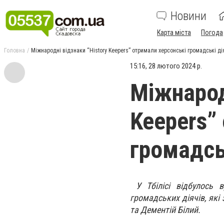
Новини
Карта міста
Погода
Головна
Міжнародні відзнаки “History Keepers” отримали херсонські громадські ді
15:16, 28 лютого 2024 р.
Міжнарод
Keepers”
громадсь
У Тбілісі відбулось в
громадських діячів, як
та Дементій Білий.