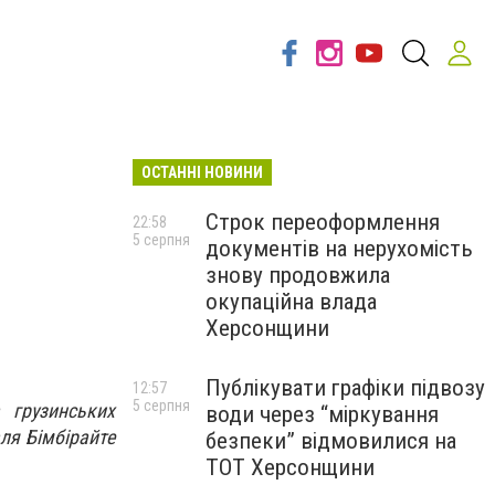
ОСТАННІ НОВИНИ
Строк переоформлення
22:58
5 серпня
документів на нерухомість
знову продовжила
окупаційна влада
Херсонщини
Публікувати графіки підвозу
12:57
5 серпня
а грузинських
води через “міркування
ля Бімбірайте
безпеки” відмовилися на
ТОТ Херсонщини