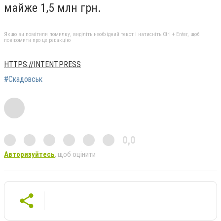
майже 1,5 млн грн.
Якщо ви помітили помилку, виділіть необхідний текст і натисніть Ctrl + Enter, щоб
повідомити про це редакцію
HTTPS://INTENT.PRESS
#Скадовськ
0,0
Авторизуйтесь
, щоб оцінити