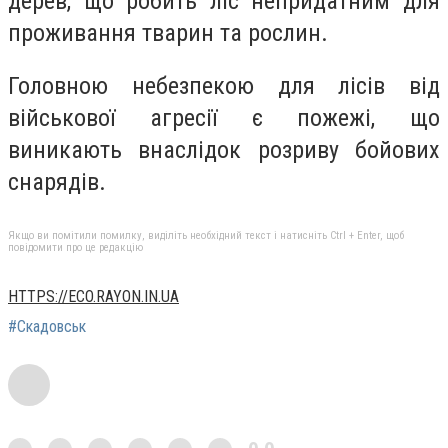
дерев, що робить ліс непридатним для
проживання тварин та рослин.
Головною небезпекою для лісів від
військової агресії є пожежі, що
виникають внаслідок розриву бойових
снарядів.
Якщо ви помітили помилку, виділіть необхідний текст і натисніть Ctrl + Enter, щоб
повідомити про це редакцію
HTTPS://ECO.RAYON.IN.UA
#Скадовськ