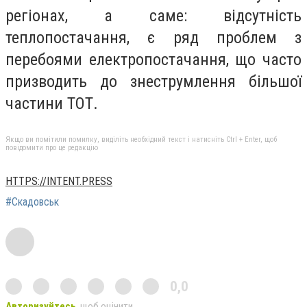
регіонах, а саме: відсутність
теплопостачання, є ряд проблем з
перебоями електропостачання, що часто
призводить до знеструмлення більшої
частини ТОТ.
Якщо ви помітили помилку, виділіть необхідний текст і натисніть Ctrl + Enter, щоб
повідомити про це редакцію
HTTPS://INTENT.PRESS
#Скадовськ
0,0
Авторизуйтесь
, щоб оцінити