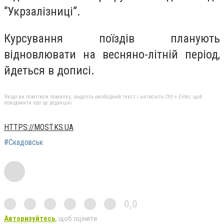
“Укрзалізниці”.
Курсування поїздів планують
відновлювати на весняно-літній період,
йдеться в дописі.
Якщо ви помітили помилку, виділіть необхідний текст і натисніть Ctrl + Enter, щоб
повідомити про це редакцію
HTTPS://MOST.KS.UA
#Скадовськ
0,0
Авторизуйтесь
, щоб оцінити