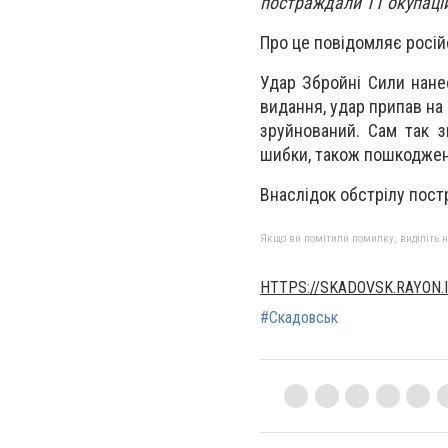
постраждали 11 окупаці
Про це повідомляє росій
Удар Збройні Сили нане
видання, удар припав на 
зруйнований. Сам так 
шибки, також пошкоджен
Внаслідок обстрілу постр
Якщо ви помітили помилку, виділіть нео
HTTPS://SKADOVSK.RAYON.I
#Скадовськ