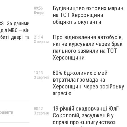
Будівництво яхтових марин
09:56
Вчора
на ТОТ Херсонщини
обіцяють окупанти
RS. За даними
дділ МВС — він
Про відновлення автобусів,
иті двері та
21:14
3 серпня
які не курсували через брак
пального заявили на ТОТ
Херсонщини
80% бджолиних сімей
13:13
3 серпня
втратила громада на
Херсонщині через російську
агресію
19-річній скадовчанці Юлії
08:12
 оцінити
3 серпня
Соколовій, засудженій у
справі про «шпигунство»