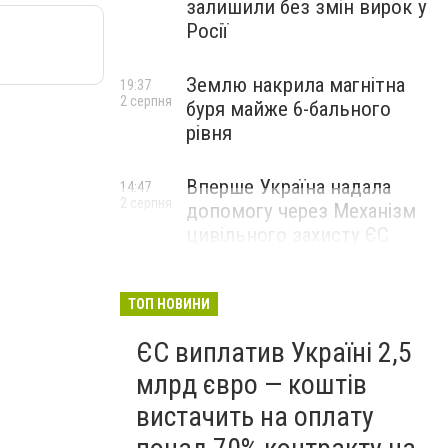
залишили без змін вирок у
Росії
Землю накрила магнітна
19:37
2 серпня
буря майже 6-бального
рівня
Вперше Україна надала
14:47
2 серпня
допомогу через Механізм
цивільного захисту ЄС
ТОП НОВИНИ
ЄС виплатив Україні 2,5
млрд євро — коштів
вистачить на оплату