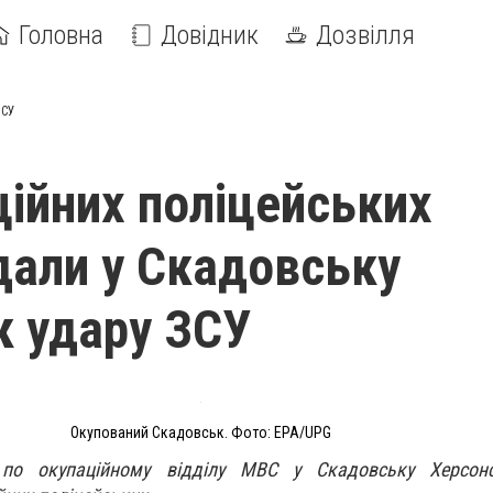
Головна
Довідник
Дозвілля
ЗСУ
ційних поліцейських
али у Скадовську
к удару ЗСУ
Окупований Скадовськ. Фото: EPA/UPG
по окупаційному відділу МВС у Скадовську Херсонс