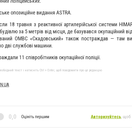
йних поліцейських.
ське опозиційне видання ASTRA.
сли 18 травня з реактивної артилерійської системи HIMA
будівлю за 5 метрів від місця, де базувався окупаційний ві
званий ОМВС «Скадовський» також постраждав — там виб
о дві службові машини.
аждали 11 співробітників окупаційної поліції.
бхідний текст і натисніть Ctrl + Enter, щоб повідомити про це редакцію
N.UA
0,0
Оцініть першим
Авторизуйтесь
, щоб