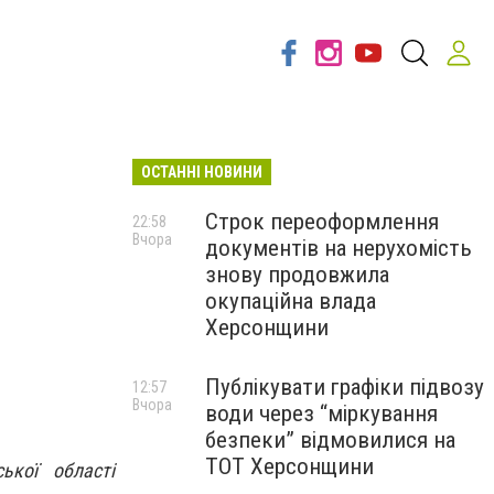
ОСТАННІ НОВИНИ
Строк переоформлення
22:58
Вчора
документів на нерухомість
знову продовжила
окупаційна влада
Херсонщини
Публікувати графіки підвозу
12:57
Вчора
води через “міркування
безпеки” відмовилися на
ТОТ Херсонщини
ької області