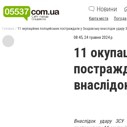
Новини
Карта міста
Погода
Головна
11 окупаційних поліцейських постраждали у Скадовську внаслідок удару 
08:45, 24 травня 2024 р.
11 окупа
постражд
внаслідо
Внаслідок удару ЗСУ 