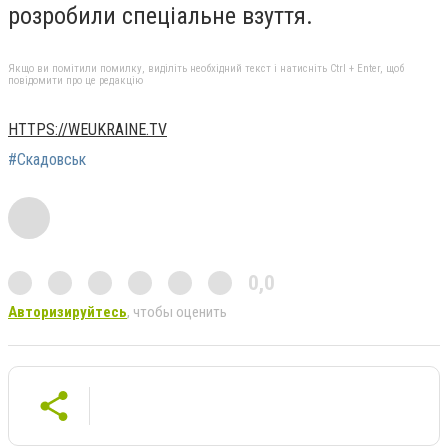
розробили спеціальне взуття.
Якщо ви помітили помилку, виділіть необхідний текст і натисніть Ctrl + Enter, щоб
повідомити про це редакцію
HTTPS://WEUKRAINE.TV
#Скадовськ
0,0
Авторизируйтесь
, чтобы оценить