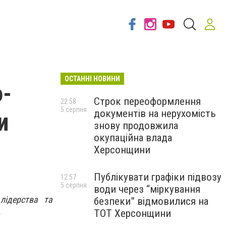
ОСТАННІ НОВИНИ
о-
Строк переоформлення
22:58
5 серпня
документів на нерухомість
и
знову продовжила
окупаційна влада
Херсонщини
Публікувати графіки підвозу
12:57
5 серпня
води через “міркування
лідерства та
безпеки” відмовилися на
.
ТОТ Херсонщини