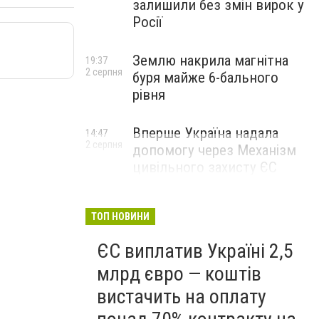
залишили без змін вирок у
Росії
Землю накрила магнітна
19:37
2 серпня
буря майже 6-бального
рівня
Вперше Україна надала
14:47
2 серпня
допомогу через Механізм
цивільного захисту ЄС
ТОП НОВИНИ
ЄС виплатив Україні 2,5
млрд євро — коштів
вистачить на оплату