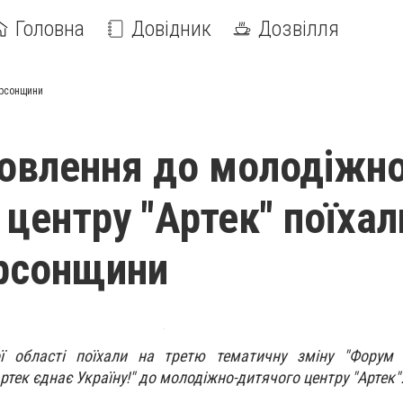
Головна
Довідник
Дозвілля
ерсонщини
овлення до молодіжн
 центру "Артек" поїхал
ерсонщини
ї області поїхали на третю тематичну зміну "Форум 
ртек єднає Україну!" до молодіжно-дитячого центру "Артек"