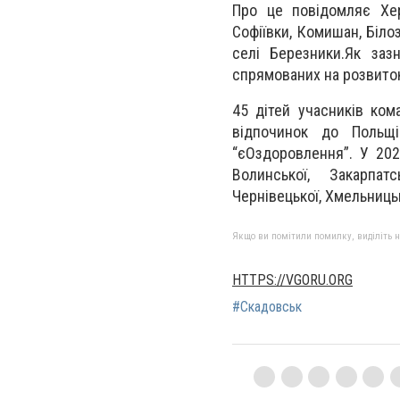
Про це повідомляє Хер
Софіївки, Комишан, Біло
селі Березники.Як заз
спрямованих на розвиток
45 дітей учасників ком
відпочинок до Польщ
“єОздоровлення”. У 202
Волинської, Закарпатсь
Чернівецької, Хмельниць
Якщо ви помітили помилку, виділіть нео
HTTPS://VGORU.ORG
#Скадовськ