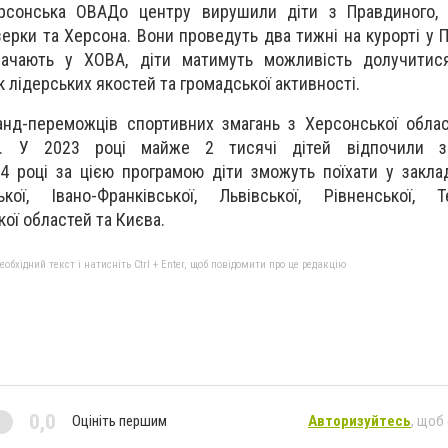
сонська ОВАДо центру вирушили діти з Правдиного, М
зерки та Херсона. Вони проведуть два тижні на курорті у 
начають у ХОВА, діти матимуть можливість долучитися
 лідерських якостей та громадської активності.
анд-переможців спортивних змагань з Херсонської облас
і. У 2023 році майже 2 тисячі дітей відпочили з
4 році за цією програмою діти зможуть поїхати у заклад
кої, Івано-Франківської, Львівської, Рівненської, Те
кої областей та Києва.
бхідний текст і натисніть Ctrl + Enter, щоб повідомити про це редакцію
0,0
Оцініть першим
Авторизуйтесь
, щоб