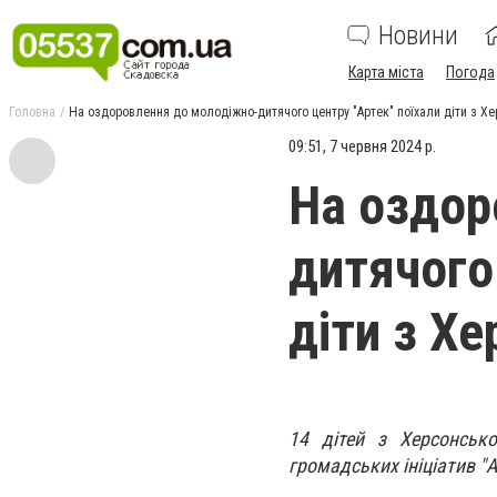
Новини
Карта міста
Погода
Головна
На оздоровлення до молодіжно-дитячого центру "Артек" поїхали діти з Х
09:51, 7 червня 2024 р.
На оздор
дитячого
діти з Х
14 дітей з Херсонсько
громадських ініціатив "А