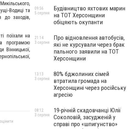
икільського,
Будівництво яхтових марин
09:56
Пущі-Водиці та
5 серпня
на ТОТ Херсонщини
 до заходів,
обіцяють окупанти
ті поїхали на
Про відновлення автобусів,
21:14
а програмою
3 серпня
які не курсували через брак
и Вінницької,
пального заявили на ТОТ
рнопільської,
Херсонщини
80% бджолиних сімей
13:13
3 серпня
втратила громада на
Херсонщині через російську
агресію
19-річній скадовчанці Юлії
08:12
3 серпня
Соколовій, засудженій у
 оцінити
справі про «шпигунство»