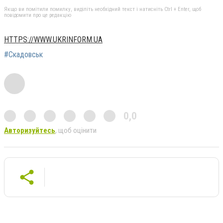
Якщо ви помітили помилку, виділіть необхідний текст і натисніть Ctrl + Enter, щоб
повідомити про це редакцію
HTTPS://WWW.UKRINFORM.UA
#Скадовськ
0,0
Авторизуйтесь
, щоб оцінити