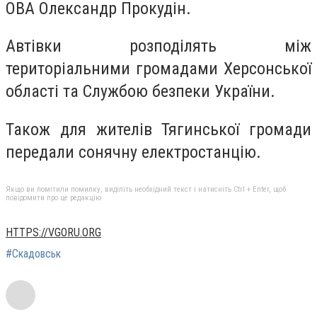
ОВА Олександр Прокудін.
Автівки розподілять між
територіальними громадами Херсонської
області та Службою безпеки України.
Також для жителів Тягинської громади
передали сонячну електростанцію.
Якщо ви помітили помилку, виділіть необхідний текст і натисніть Ctrl + Enter, щоб
повідомити про це редакцію
HTTPS://VGORU.ORG
#Скадовськ