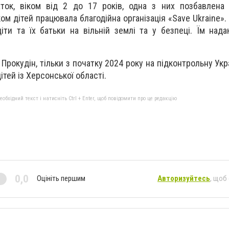
ток, віком від 2 до 17 років, одна з них позбавлена 
ом дітей працювала благодійна організація «Save Ukraine»
діти та їх батьки на вільній землі та у безпеці. Їм над
Прокудін, тільки з початку 2024 року на підконтрольну Укр
тей із Херсонської області.
бхідний текст і натисніть Ctrl + Enter, щоб повідомити про це редакцію
0,0
Оцініть першим
Авторизуйтесь
, щоб