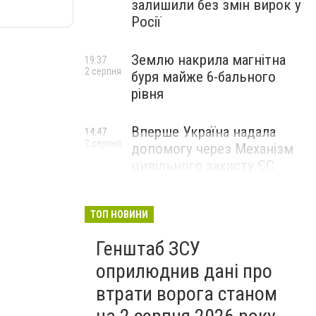
залишили без змін вирок у
Росії
Землю накрила магнітна
19:37
2 серпня
буря майже 6-бального
рівня
Вперше Україна надала
14:47
2 серпня
допомогу через Механізм
цивільного захисту ЄС
ТОП НОВИНИ
Генштаб ЗСУ
оприлюднив дані про
втрати ворога станом