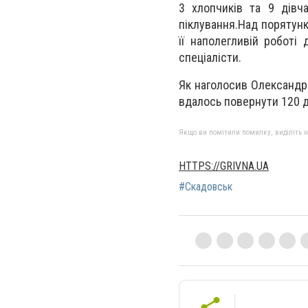
3 хлопчиків та 9 дівча
піклування.Над порятунк
її наполегливій роботі 
спеціалісти.
Як наголосив Олександр 
вдалось повернути 120 ді
Якщо ви помітили помилку, виділіть нео
HTTPS://GRIVNA.UA
#Скадовськ