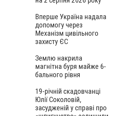
на 2 серпня 2026 року
Вперше Україна надала
допомогу через
Механізм цивільного
захисту ЄС
Землю накрила
магнітна буря майже 6-
бального рівня
19-річній скадовчанці
Юлії Соколовій,
засудженій у справі про