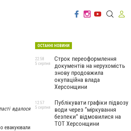
ОСТАННІ НОВИНИ
Строк переоформлення
22:58
5 серпня
документів на нерухомість
знову продовжила
окупаційна влада
Херсонщини
Публікувати графіки підвозу
12:57
5 серпня
ласті вдалося
води через “міркування
безпеки” відмовилися на
ТОТ Херсонщини
що евакуювали