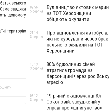
батьківського
Будівництво яхтових марин
09:56
. Саме завдяки
5 серпня
на ТОТ Херсонщини
ають допомогу
обіцяють окупанти
аїні територію
Про відновлення автобусів,
21:14
3 серпня
які не курсували через брак
пального заявили на ТОТ
Херсонщини
80% бджолиних сімей
13:13
3 серпня
втратила громада на
Херсонщині через російську
агресію
 оцінити
19-річній скадовчанці Юлії
08:12
3 серпня
Соколовій, засудженій у
справі про «шпигунство»