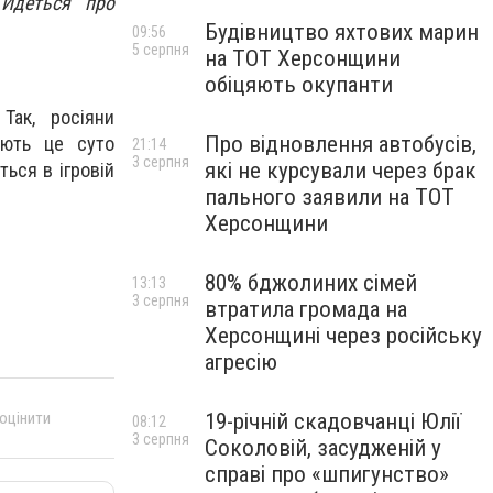
 Йдеться про
Будівництво яхтових марин
09:56
5 серпня
на ТОТ Херсонщини
обіцяють окупанти
Так, росіяни
Про відновлення автобусів,
ають це суто
21:14
3 серпня
які не курсували через брак
ться в ігровій
пального заявили на ТОТ
Херсонщини
80% бджолиних сімей
13:13
3 серпня
втратила громада на
Херсонщині через російську
агресію
 оцінити
19-річній скадовчанці Юлії
08:12
3 серпня
Соколовій, засудженій у
справі про «шпигунство»