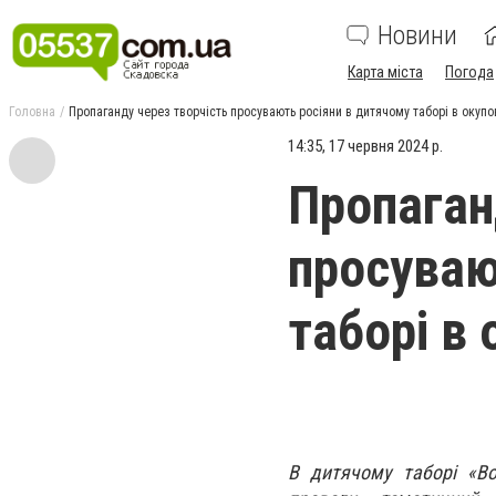
Новини
Карта міста
Погода
Головна
Пропаганду через творчість просувають росіяни в дитячому таборі в окуп
14:35, 17 червня 2024 р.
Пропаган
просуваю
таборі в
В дитячому таборі «Во