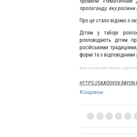
провели «тематичний 
пропаганду, яку росіяни
Про це стало відомо з о
Дітям у таборі розпов
розповідають дітям п
російськими традиціями,
формі та з відповідними
Якщо ви помітили помилку, виділіть нео
HTTPS://SKADOVSK.RAYON.I
#Скадовськ