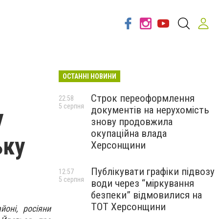
ОСТАННІ НОВИНИ
Строк переоформлення
22:58
5 серпня
документів на нерухомість
у
знову продовжила
окупаційна влада
ьку
Херсонщини
Публікувати графіки підвозу
12:57
5 серпня
води через “міркування
безпеки” відмовилися на
ТОТ Херсонщини
оні, росіяни