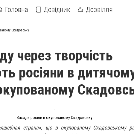
Головна
Довідник
Дозвілля
ованому Скадовську
ду через творчість
ть росіяни в дитячом
 окупованому Скадовс
Заходи росіян в окупованому Скадовську
лшебная страна», що в окупованому Скадовському рай