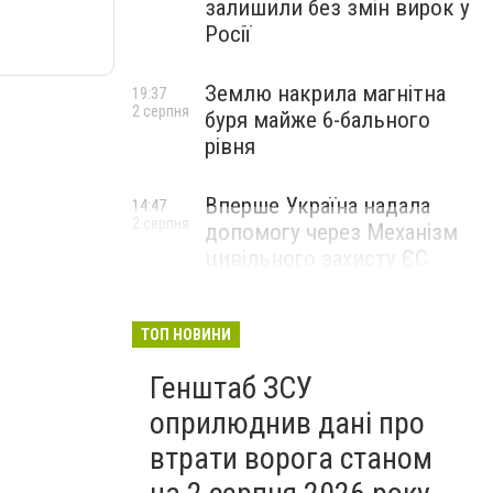
залишили без змін вирок у
Росії
Землю накрила магнітна
19:37
2 серпня
буря майже 6-бального
рівня
Вперше Україна надала
14:47
2 серпня
допомогу через Механізм
цивільного захисту ЄС
ТОП НОВИНИ
Генштаб ЗСУ
оприлюднив дані про
втрати ворога станом