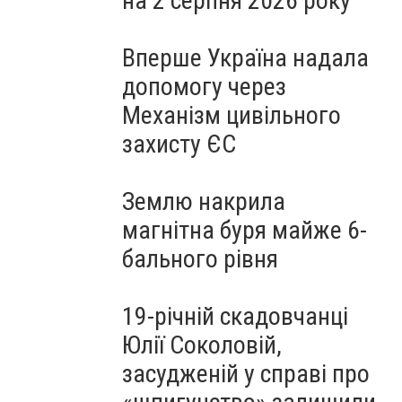
на 2 серпня 2026 року
Вперше Україна надала
допомогу через
Механізм цивільного
захисту ЄС
Землю накрила
магнітна буря майже 6-
бального рівня
19-річній скадовчанці
Юлії Соколовій,
засудженій у справі про