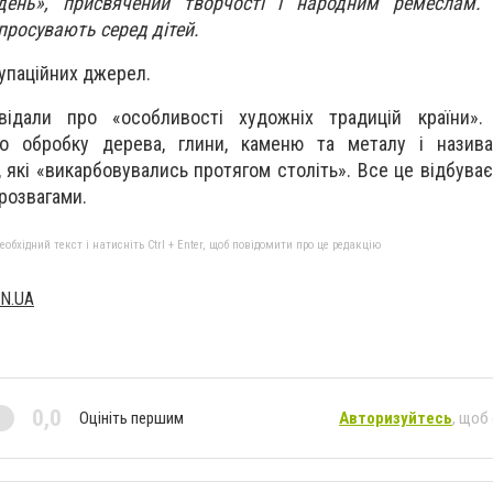
день», присвячений творчості і народним ремеслам.
 просувають серед дітей.
купаційних джерел.
ідали про «особливості художніх традицій країни». 
ро обробку дерева, глини, каменю та металу і назив
 які «викарбовувались протягом століть». Все це відбуває
 розвагами.
бхідний текст і натисніть Ctrl + Enter, щоб повідомити про це редакцію
N.UA
0,0
Оцініть першим
Авторизуйтесь
, щоб