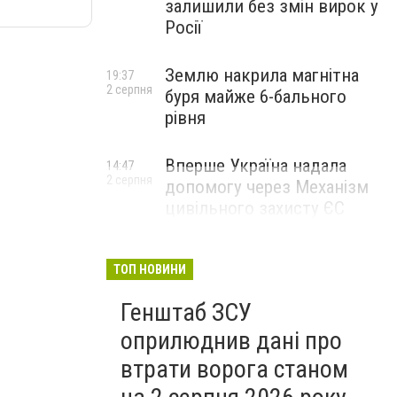
залишили без змін вирок у
Росії
Землю накрила магнітна
19:37
2 серпня
буря майже 6-бального
рівня
Вперше Україна надала
14:47
2 серпня
допомогу через Механізм
цивільного захисту ЄС
ТОП НОВИНИ
Генштаб ЗСУ
оприлюднив дані про
втрати ворога станом