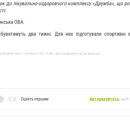
ок до лікувально-оздоровчого комплексу «Дружба», що р
ті.
онська ОВА.
ебуватимуть два тижні. Для них підготували спортивні з
бхідний текст і натисніть Ctrl + Enter, щоб повідомити про це редакцію
0,0
Оцініть першим
Авторизуйтесь
, щоб