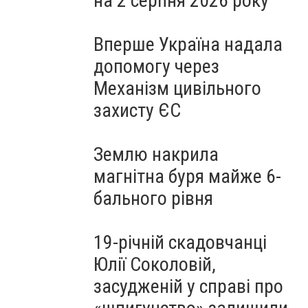
на 2 серпня 2026 року
Вперше Україна надала
допомогу через
Механізм цивільного
захисту ЄС
Землю накрила
магнітна буря майже 6-
бального рівня
19-річній скадовчанці
Юлії Соколовій,
засудженій у справі про