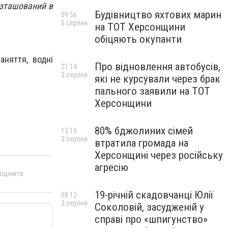
озташований в
Будівництво яхтових марин
09:56
5 серпня
на ТОТ Херсонщини
обіцяють окупанти
аняття, водні
Про відновлення автобусів,
21:14
3 серпня
які не курсували через брак
пального заявили на ТОТ
Херсонщини
80% бджолиних сімей
13:13
3 серпня
втратила громада на
Херсонщині через російську
агресію
 оцінити
19-річній скадовчанці Юлії
08:12
3 серпня
Соколовій, засудженій у
справі про «шпигунство»