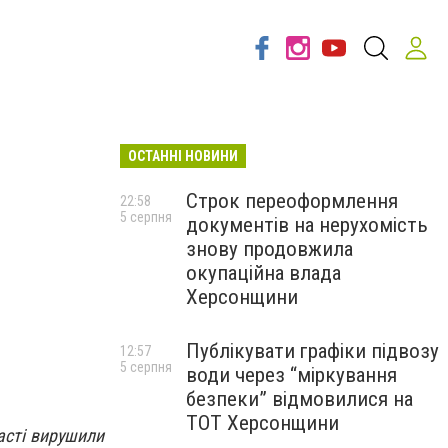
ОСТАННІ НОВИНИ
Строк переоформлення
22:58
5 серпня
документів на нерухомість
знову продовжила
окупаційна влада
Херсонщини
Публікувати графіки підвозу
12:57
5 серпня
води через “міркування
безпеки” відмовилися на
ТОТ Херсонщини
ласті вирушили