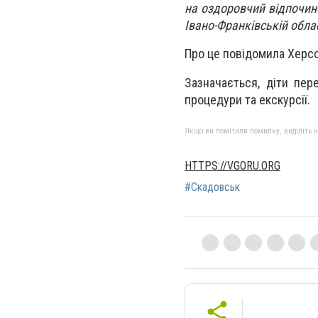
на оздоровчий відпочин
Івано-Франківській облас
Про це повідомила Херс
Зазначається, діти пер
процедури та екскурсії.
Якщо ви помітили помилку, виділіть нео
HTTPS://VGORU.ORG
#Скадовськ