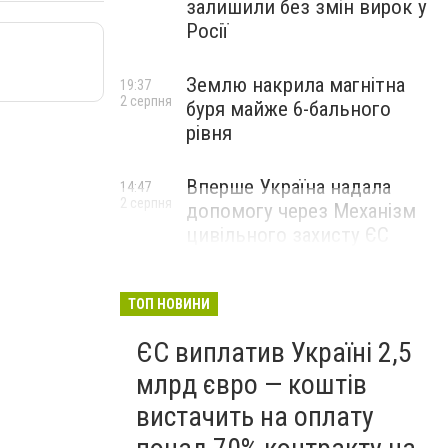
залишили без змін вирок у
Росії
Землю накрила магнітна
19:37
2 серпня
буря майже 6-бального
рівня
Вперше Україна надала
14:47
2 серпня
допомогу через Механізм
цивільного захисту ЄС
ТОП НОВИНИ
ЄС виплатив Україні 2,5
млрд євро — коштів
вистачить на оплату