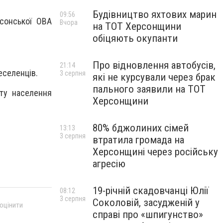
Будівництво яхтових марин
09:56
рсонської ОВА
Вчора
на ТОТ Херсонщини
обіцяють окупанти
Про відновлення автобусів,
21:14
еселенців.
3 серпня
які не курсували через брак
пального заявили на ТОТ
сту населення
Херсонщини
80% бджолиних сімей
13:13
3 серпня
втратила громада на
Херсонщині через російську
агресію
19-річній скадовчанці Юлії
08:12
3 серпня
Соколовій, засудженій у
 оцінити
справі про «шпигунство»