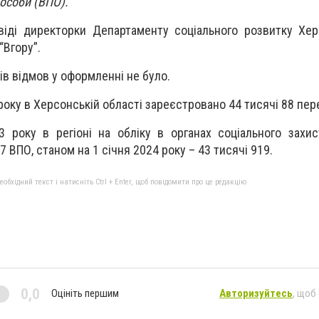
особи (ВПО).
віді директорки Департаменту соціального розвитку Хе
“Вгору”.
ів відмов у оформленні не було.
року в Херсонській області зареєстровано 44 тисячі 88 пер
 року в регіоні на обліку в органах соціального захи
 ВПО, станом на 1 січня 2024 року – 43 тисячі 919.
бхідний текст і натисніть Ctrl + Enter, щоб повідомити про це редакцію
0,0
Оцініть першим
Авторизуйтесь
, щоб