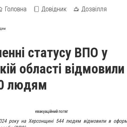
Головна
Довідник
Дозвілля
юдям
енні статусу ВПО у
кій області відмовили
00 людям
евакуаційний потяг
024 року на Херсонщині 544 людям відмовили в оформл