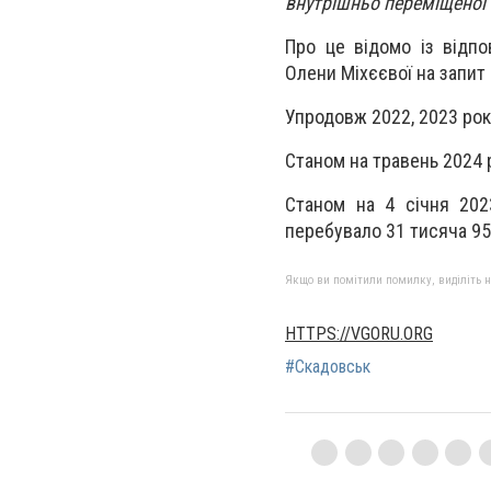
внутрішньо переміщеної 
Про це відомо із відпо
Олени Міхєєвої на запит 
Упродовж 2022, 2023 рок
Станом на травень 2024 
Станом на 4 січня 2023
перебувало 31 тисяча 957
Якщо ви помітили помилку, виділіть нео
HTTPS://VGORU.ORG
#Скадовськ