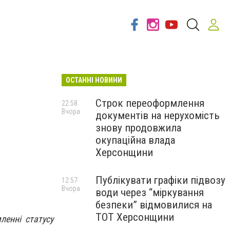
ОСТАННІ НОВИНИ
Строк переоформлення
22:58
Вчора
документів на нерухомість
знову продовжила
окупаційна влада
Херсонщини
Публікувати графіки підвозу
12:57
Вчора
води через “міркування
безпеки” відмовилися на
ТОТ Херсонщини
енні статусу