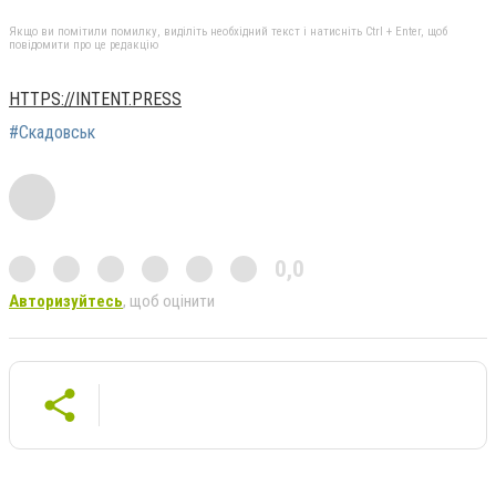
Якщо ви помітили помилку, виділіть необхідний текст і натисніть Ctrl + Enter, щоб
повідомити про це редакцію
HTTPS://INTENT.PRESS
#Скадовськ
0,0
Авторизуйтесь
, щоб оцінити