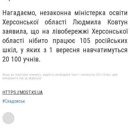
Нагадаємо, незаконна міністерка освіти
Херсонської області Людмила Ковтун
заявила, що на лівобережжі Херсонської
області нібито працює 105 російських
шкіл, у яких з 1 вересня навчатимуться
20 100 учнів.
Якщо ви помітили помилку, виділіть необхідний текст і натисніть Ctrl + Enter, щоб
повідомити про це редакцію
HTTPS://MOST.KS.UA
#Скадовськ