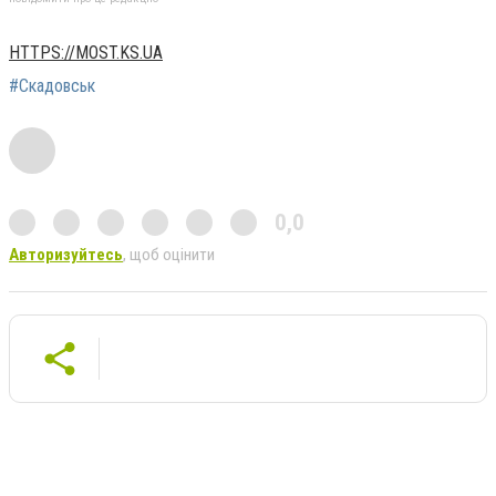
HTTPS://MOST.KS.UA
#Скадовськ
0,0
Авторизуйтесь
, щоб оцінити