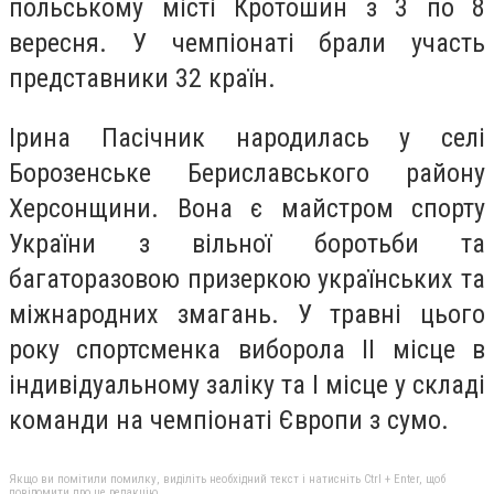
польському місті Кротошин з 3 по 8
вересня. У чемпіонаті брали участь
представники 32 країн.
Ірина Пасічник народилась у селі
Борозенське Бериславського району
Херсонщини. Вона є майстром спорту
України з вільної боротьби та
багаторазовою призеркою українських та
міжнародних змагань. У травні цього
року спортсменка виборола II місце в
індивідуальному заліку та І місце у складі
команди на чемпіонаті Європи з сумо.
Якщо ви помітили помилку, виділіть необхідний текст і натисніть Ctrl + Enter, щоб
повідомити про це редакцію