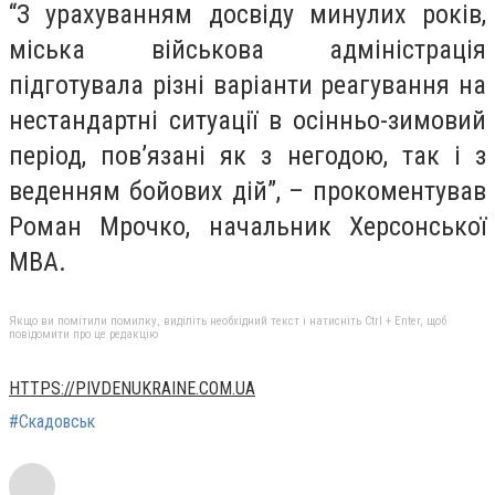
“З урахуванням досвіду минулих років,
міська військова адміністрація
підготувала різні варіанти реагування на
нестандартні ситуації в осінньо-зимовий
період, пов’язані як з негодою, так і з
веденням бойових дій”, – прокоментував
Роман Мрочко, начальник Херсонської
МВА.
Якщо ви помітили помилку, виділіть необхідний текст і натисніть Ctrl + Enter, щоб
повідомити про це редакцію
HTTPS://PIVDENUKRAINE.COM.UA
#Скадовськ