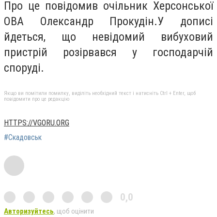
Про це повідомив очільник Херсонської
ОВА Олександр Прокудін.У дописі
йдеться, що невідомий вибуховий
пристрій розірвався у господарчій
споруді.
Якщо ви помітили помилку, виділіть необхідний текст і натисніть Ctrl + Enter, щоб
повідомити про це редакцію
HTTPS://VGORU.ORG
#Скадовськ
0,0
Авторизуйтесь
, щоб оцінити