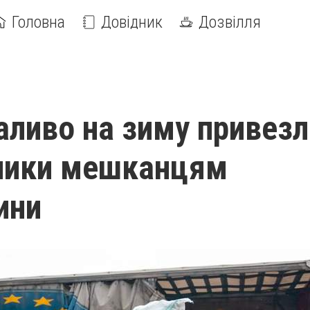
Головна
Довідник
Дозвілля
аливо на зиму привезл
ники мешканцям
ини