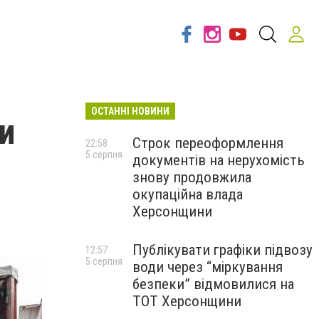
ОСТАННІ НОВИНИ
и
Строк переоформлення
22:58
5 серпня
документів на нерухомість
знову продовжила
окупаційна влада
Херсонщини
Публікувати графіки підвозу
12:57
5 серпня
води через “міркування
безпеки” відмовилися на
ТОТ Херсонщини