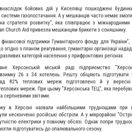
внаслідок бойових дій у Киселівці пошкоджені будинк
, системи газопостачання. А у мешканців часто немає змог
нна стратегія розвитку", яка співпрацює з міжнародними 
an Church Aid привезла мешканцям брикети з соняшнику.
 фінансової підтримки Гуманітарного фонду для України", 
що згідно з планом реагування, гуманітарні організації нада
вразливих категорій населення у прифронтових регіонах.
ане Херсонській міській раді підприємство "Херсон
взимку 26 з 34 котелень. Решту обіцяють підготувати 
над 82% теплових мереж підготовлено й у вересні 
еплових мереж. При цьому "Херсонська ТЕЦ", яка перебува
за серпневими звітами.
оку в Херсоні назвали найбільшими труднощами при п
ли нескінченні російські обстріли. А у мікрорайоні "Остр
утністю електрики у повному обсязі. Однак попри труднощ
огли підготуватись до опалювального сезону.