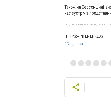
Також на Херсонщині ви
час зустріч з представни
Якщо ви помітили помилку, виділіть нео
HTTPS://INTENT.PRESS
#Скадовськ