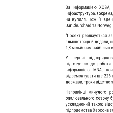
За інформацією ХОВА, 
інфраструктура, зокрема
чи вугілля. Тож "Півде
DanChurchAid та Norwegi
"Проєкт реалізується за
адміністрації й додали, 
1,8 мільйонам найбільш 
У серпні підпорядков
підготувало до роботи 
інформацією МВА, по
відремонтувати ще 226 т
держави, трохи відстає 
Наприкінці минулого р
опалювального сезону бу
ускладнений також відс
підприємства Херсона зм