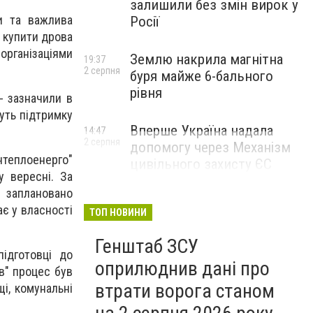
залишили без змін вирок у
и та важлива
Росії
и купити дрова
організаціями
Землю накрила магнітна
19:37
2 серпня
буря майже 6-бального
рівня
- зазначили в
дуть підтримку
Вперше Україна надала
14:47
2 серпня
допомогу через Механізм
теплоенерго"
цивільного захисту ЄС
у вересні. За
заплановано
є у власності
ТОП НОВИНИ
Генштаб ЗСУ
ідготовці до
оприлюднив дані про
ів" процес був
втрати ворога станом
і, комунальні