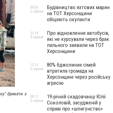
Будівництво яхтових марин
09:56
5 серпня
на ТОТ Херсонщини
обіцяють окупанти
Про відновлення автобусів,
21:14
3 серпня
які не курсували через брак
пального заявили на ТОТ
Херсонщини
80% бджолиних сімей
13:13
3 серпня
втратила громада на
Херсонщині через російську
агресію
ку" брикети з
19-річній скадовчанці Юлії
08:12
3 серпня
Соколовій, засудженій у
справі про «шпигунство»