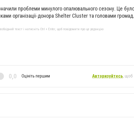
значили проблеми минулого опалювального сезону. Це було
ками організації-донора Shelter Cluster та головами громад
бхідний текст і натисніть Ctrl + Enter, щоб повідомити про це редакцію
0,0
Оцініть першим
Авторизуйтесь
, щоб