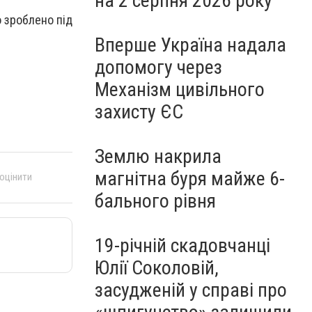
на 2 серпня 2026 року
 зроблено під
.
Вперше Україна надала
допомогу через
Механізм цивільного
захисту ЄС
Землю накрила
магнітна буря майже 6-
 оцінити
бального рівня
19-річній скадовчанці
Юлії Соколовій,
засудженій у справі про