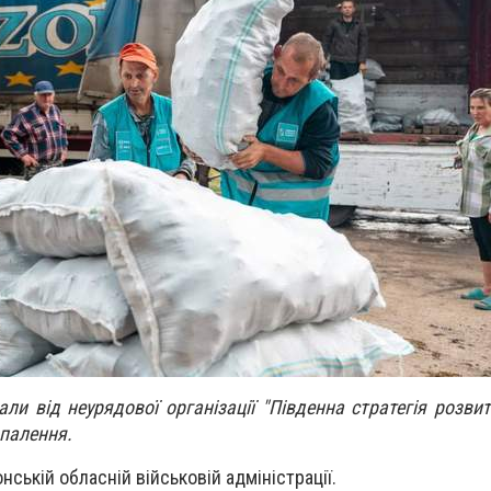
ли від неурядової організації "Південна стратегія розвит
опалення.
нській обласній військовій адміністрації.