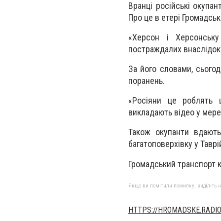
Вранці російські окупа
Про це в етері Громадсь
«Херсон і Херсонську
постраждалих внаслідок 
За його словами, сього
поранень.
«Росіяни це роблять ц
викладають відео у мере
Також окупанти вдають
багатоповерхівку у Тавр
Громадський транспорт к
Якщо ви помітили помилку, виділіть нео
HTTPS://HROMADSKE.RADI