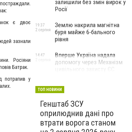
залишили без змін вирок у
 постраждали.
Росії
рак:
ранок є двоє
Землю накрила магнітна
19:37
2 серпня
буря майже 6-бального
рівня
людей зазнали
Вперше Україна надала
14:47
ини. Росіяни
2 серпня
допомогу через Механізм
повів Батрак.
цивільного захисту ЄС
д потрапив у
алих.
ТОП НОВИНИ
Генштаб ЗСУ
оприлюднив дані про
втрати ворога станом