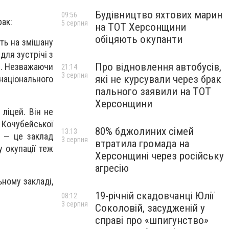
Будівництво яхтових марин
09:56
рак:
5 серпня
на ТОТ Херсонщини
обіцяють окупанти
ять на змішану
ля зустрічі з
Про відновлення автобусів,
н. Незважаючи
21:14
3 серпня
які не курсували через брак
ціонального
пального заявили на ТОТ
Херсонщини
ліцей. Він не
у Кочубейської
80% бджолиних сімей
13:13
Т — це заклад
3 серпня
втратила громада на
у окупації теж
Херсонщині через російську
агресію
ному закладі,
19-річній скадовчанці Юлії
08:12
3 серпня
Соколовій, засудженій у
справі про «шпигунство»