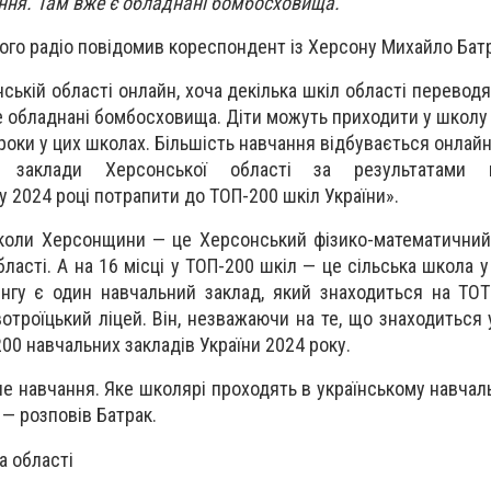
ння. Там вже є обладнані бомбосховища.
кого радіо повідомив кореспондент із Херсону Михайло Бат
ській області онлайн, хоча декілька шкіл області перевод
 обладнані бомбосховища. Діти можуть приходити у школу д
роки у цих школах. Більшість навчання відбувається онлай
заклади Херсонської області за результатами на
 2024 році потрапити до ТОП-200 шкіл України».
школи Херсонщини — це Херсонський фізико-математичний 
ласті. А на 16 місці у ТОП-200 шкіл — це сільська школа 
нгу є один навчальний заклад, який знаходиться на ТО
отроїцький ліцей. Він, незважаючи на те, що знаходиться 
00 навчальних закладів України 2024 року.
е навчання. Яке школярі проходять в українському навчаль
 — розповів Батрак.
а області