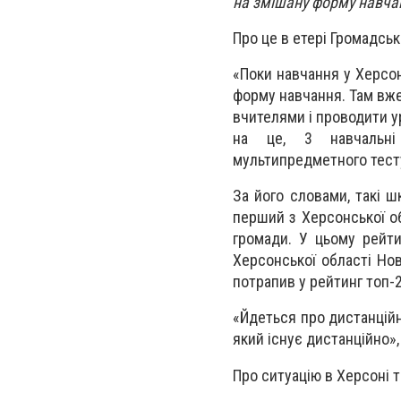
на змішану форму навча
Про це в етері Громадсь
«Поки навчання у Херсон
форму навчання. Там вже
вчителями і проводити у
на це, 3 навчальні 
мультипредметного тесту
За його словами, такі 
перший з Херсонської об
громади. У цьому рейти
Херсонської області Нов
потрапив у рейтинг топ-2
«Йдеться про дистанційн
який існує дистанційно»,
Про ситуацію в Херсоні т