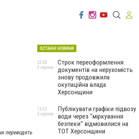
ОСТАННІ НОВИНИ
Строк переоформлення
22:58
5 серпня
документів на нерухомість
знову продовжила
окупаційна влада
Херсонщини
Публікувати графіки підвозу
12:57
5 серпня
води через “міркування
безпеки” відмовилися на
ТОТ Херсонщини
ни переводять