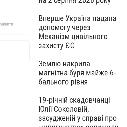
на 2 серпня 2026 року
Вперше Україна надала
 оцінити
допомогу через
Механізм цивільного
захисту ЄС
Землю накрила
магнітна буря майже 6-
бального рівня
19-річній скадовчанці
Юлії Соколовій,
засудженій у справі про