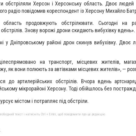
нти обстріляли Херсон і Херсонську область. Двоє людей
кого радіо повідомив кореспондент із Херсону Михайло Бат
 область продовжують обстрілювати. Сьогодні на 
обстрілів. Знову ворожі дрони скидають вибухівку вдень».
дні у Дніпровському районі дрон скинув вибухівку. Двоє 
ілеспрямовано на транспорт, місцевих жителів, магаз
жу, як вони полюють за автівками місцевих жителів», — роз
ся до артилерійських обстрілів. Вчора вдень артснаря
ійському мікрорайоні Херсону. Тоді обійшлось без постражд
урсує містом і потрапляє під обстріли.
бхідний текст і натисніть Ctrl + Enter, щоб повідомити про це редакцію
O