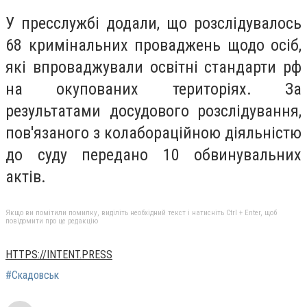
У пресслужбі додали, що розслідувалось
68 кримінальних проваджень щодо осіб,
які впроваджували освітні стандарти рф
на окупованих територіях. За
результатами досудового розслідування,
пов'язаного з колабораційною діяльністю
до суду передано 10 обвинувальних
актів.
Якщо ви помітили помилку, виділіть необхідний текст і натисніть Ctrl + Enter, щоб
повідомити про це редакцію
HTTPS://INTENT.PRESS
#Скадовськ