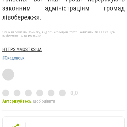
законним адміністраціям громад
лівобережжя.
Якщо ви помітили помилку, виділіть необхідний текст і натисніть Ctrl + Enter, щоб
повідомити про це редакцію
HTTPS://MOST.KS.UA
#Скадовськ
0,0
Авторизуйтесь
, щоб оцінити