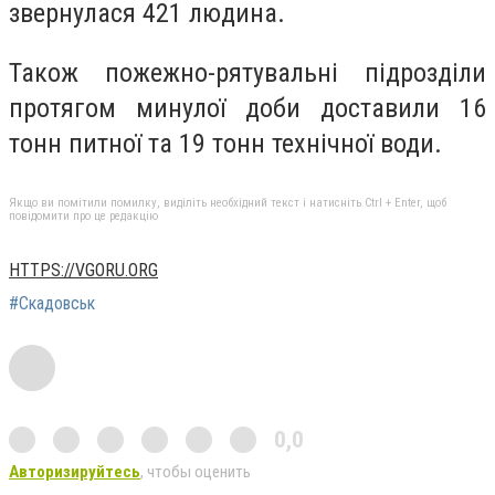
звернулася 421 людина.
Також пожежно-рятувальні підрозділи
протягом минулої доби доставили 16
тонн питної та 19 тонн технічної води.
Якщо ви помітили помилку, виділіть необхідний текст і натисніть Ctrl + Enter, щоб
повідомити про це редакцію
HTTPS://VGORU.ORG
#Скадовськ
0,0
Авторизируйтесь
, чтобы оценить