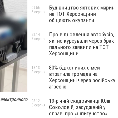
Будівництво яхтових марин
09:56
5 серпня
на ТОТ Херсонщини
обіцяють окупанти
Про відновлення автобусів,
21:14
3 серпня
які не курсували через брак
пального заявили на ТОТ
Херсонщини
80% бджолиних сімей
13:13
3 серпня
втратила громада на
Херсонщині через російську
агресію
електронного
19-річній скадовчанці Юлії
08:12
3 серпня
Соколовій, засудженій у
справі про «шпигунство»