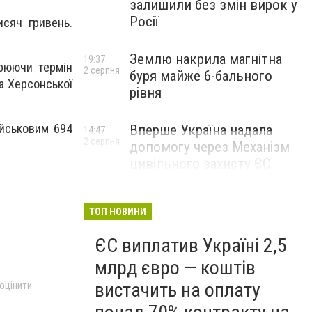
залишили без змін вирок у
Росії
исяч гривень.
Землю накрила магнітна
19:37
рюючи термін
2 серпня
буря майже 6-бального
ка Херсонської
рівня
ійськовим 694
Вперше Україна надала
14:47
2 серпня
допомогу через Механізм
цивільного захисту ЄС
ТОП НОВИНИ
ЄС виплатив Україні 2,5
млрд євро — коштів
вистачить на оплату
 оцінити