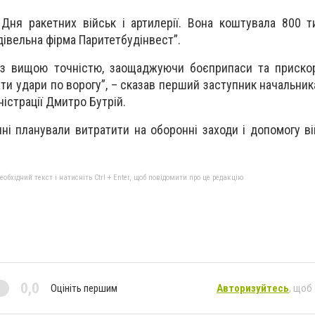
ня ракетних військ і артилерії. Вона коштувала 800 т
івельна фірма Паритетбудінвест”.
 з вищою точністю, заощаджуючи боєприпаси та приско
ати удари по ворогу”, – сказав перший заступник начальни
ністрації Дмитро Бутрій.
ні планували витратити на оборонні заходи і допомогу в
бхідний текст і натисніть Ctrl + Enter, щоб повідомити про це редакцію
0,0
Оцініть першим
Авторизуйтесь
, щоб