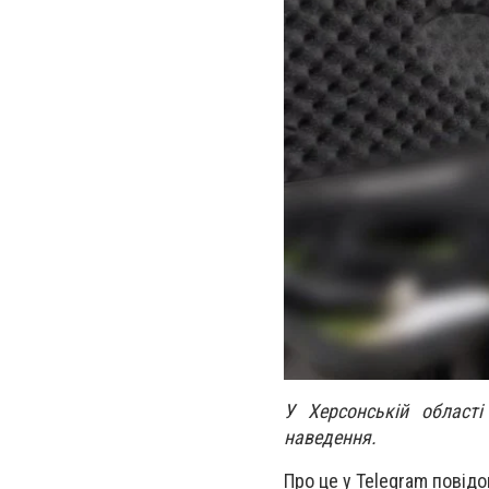
У Херсонській област
наведення.
Про це у Telegram повід