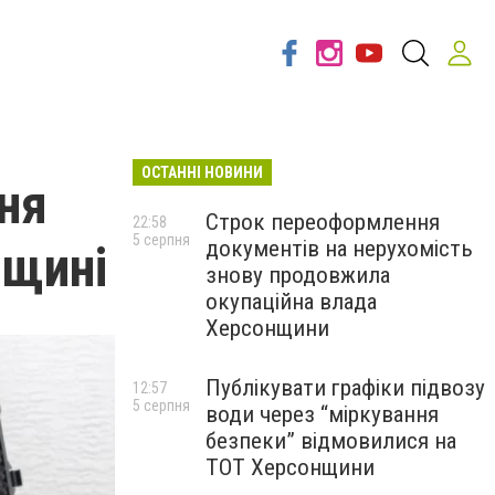
ОСТАННІ НОВИНИ
ня
Строк переоформлення
22:58
5 серпня
документів на нерухомість
нщині
знову продовжила
окупаційна влада
Херсонщини
Публікувати графіки підвозу
12:57
5 серпня
води через “міркування
безпеки” відмовилися на
ТОТ Херсонщини