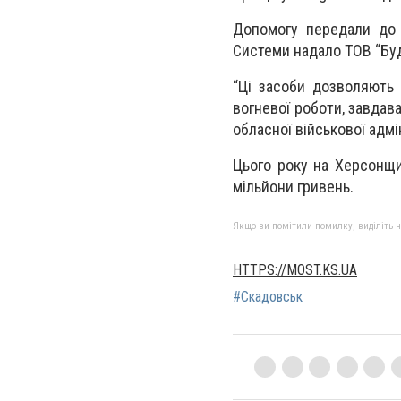
Допомогу передали до Д
Системи надало ТОВ “Буд
“Ці засоби дозволяють
вогневої роботи, завдав
обласної військової адмі
Цього року на Херсонщи
мільйони гривень.
Якщо ви помітили помилку, виділіть нео
HTTPS://MOST.KS.UA
#Скадовськ