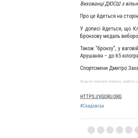
Вихованці ДЮСШ з вільно
Про це йдеться на сторі
У дописі йдеться, що Кл
Бронзову медаль виборола
Також “бронзу”, у вагові
Арушанян – до 65 кілогра
Спортсмени Дмитро Захар
Якщо ви помітили помилку, виділіть нео
HTTPS://VGORU.ORG
#Скадовськ