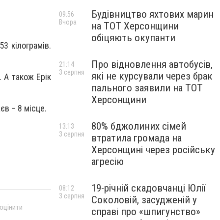
Будівництво яхтових марин
09:56
Вчора
на ТОТ Херсонщини
обіцяють окупанти
53 кілограмів.
Про відновлення автобусів,
21:14
3 серпня
які не курсували через брак
. А також Ерік
пального заявили на ТОТ
Херсонщини
єв – 8 місце.
80% бджолиних сімей
13:13
3 серпня
втратила громада на
Херсонщині через російську
агресію
19-річній скадовчанці Юлії
08:12
3 серпня
Соколовій, засудженій у
 оцінити
справі про «шпигунство»