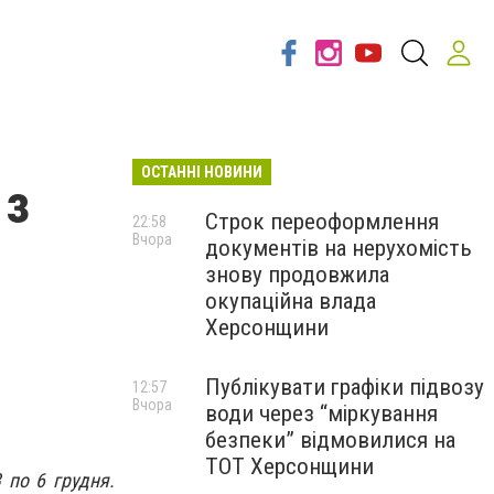
ОСТАННІ НОВИНИ
 з
Строк переоформлення
22:58
Вчора
документів на нерухомість
знову продовжила
окупаційна влада
Херсонщини
Публікувати графіки підвозу
12:57
Вчора
води через “міркування
безпеки” відмовилися на
ТОТ Херсонщини
 по 6 грудня.