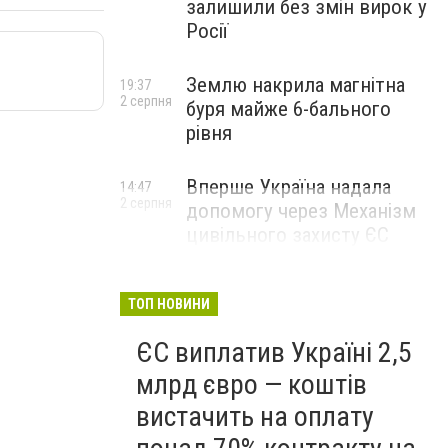
залишили без змін вирок у
Росії
Землю накрила магнітна
19:37
2 серпня
буря майже 6-бального
рівня
Вперше Україна надала
14:47
2 серпня
допомогу через Механізм
цивільного захисту ЄС
ТОП НОВИНИ
ЄС виплатив Україні 2,5
млрд євро — коштів
вистачить на оплату