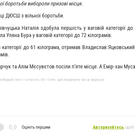
ї боротьби вибороли призові місця.
нці ДЮСШ з вільної боротьби.
івчуцька Наталія здобула першість у ваговій категорії до 
 Уляна Бура у ваговій категорії до 72 кілограмів.
й категорії до 61 кілограма, отримав Владислав Яцковський
мів.
чук та Алім Мєсувєтов посіли п’яте місце. А Емір-хан Муса
бхідний текст і натисніть Ctrl + Enter, щоб повідомити про це редакцію
0,0
Оцініть першим
Авторизуйтесь
, щоб