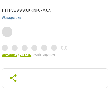
HTTPS://WWW.UKRINFORM.UA
#Скадовськ
0,0
Авторизируйтесь
, чтобы оценить