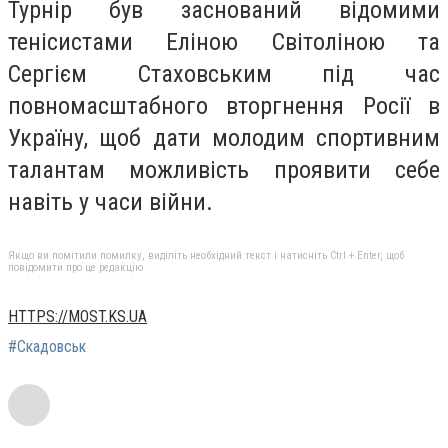
Турнір був заснований відомими
тенісистами Еліною Світоліною та
Сергієм Стаховським під час
повномасштабного вторгнення Росії в
Україну, щоб дати молодим спортивним
талантам можливість проявити себе
навіть у часи війни.
Якщо ви помітили помилку, виділіть необхідний текст і натисніть Ctrl + Enter, щоб
повідомити про це редакцію
HTTPS://MOST.KS.UA
#Скадовськ