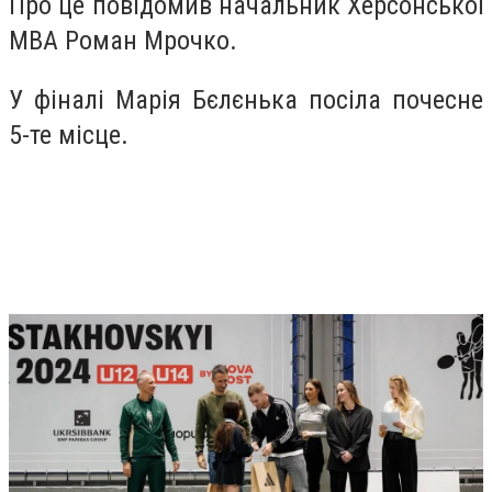
Про це повідомив начальник Херсонської
МВА Роман Мрочко.
У фіналі Марія Бєлєнька посіла почесне
5-те місце.