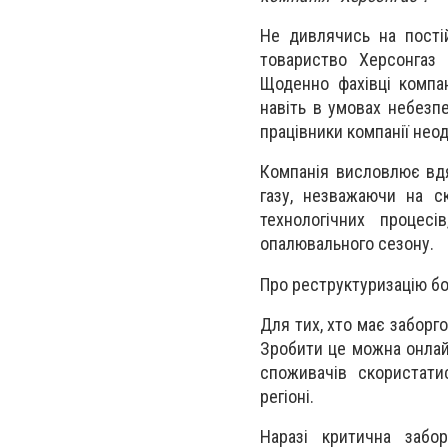
Не дивлячись на постій
товариство Херсонгаз 
Щоденно фахівці компан
навіть в умовах небезпе
працівники компанії нео
Компанія висловлює вдя
газу, незважаючи на с
технологічних процес
опалювального сезону.
Про реструктуризацію бо
Для тих, хто має заборг
Зробити це можна онлайн
споживачів скористати
регіоні.
Наразі критична забо