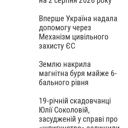
на 2 серпня 2026 року
Вперше Україна надала
допомогу через
Механізм цивільного
захисту ЄС
Землю накрила
магнітна буря майже 6-
бального рівня
19-річній скадовчанці
Юлії Соколовій,
засудженій у справі про