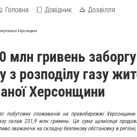
Головна
Довідник
Дозвілля
еокупованої Херсонщини
0 млн гривень заборг
у з розподілу газу жит
аної Херсонщини
рг побутових споживачів на правобережжі Херсонщини 
азу склав 231,9 млн гривень. Ця сума щомісяця продов
ливо зважаючи на складну безпекову обстановку в регіоні,