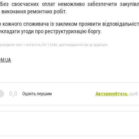
 Без своєчасних оплат неможливо забезпечити закупівл
 виконання ремонтних робіт.
 кожного споживача із закликом проявити відповідальніст
укладати угоди про реструктуризацію боргу.
бхідний текст і натисніть Ctrl + Enter, щоб повідомити про це редакцію
OM.UA
0,0
Оцініть першим
Авторизуйтесь
, щоб