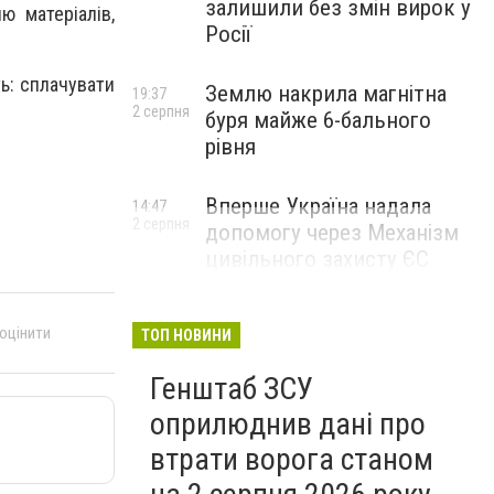
залишили без змін вирок у
ю матеріалів,
Росії
ь: сплачувати
Землю накрила магнітна
19:37
2 серпня
буря майже 6-бального
рівня
Вперше Україна надала
14:47
2 серпня
допомогу через Механізм
цивільного захисту ЄС
 оцінити
ТОП НОВИНИ
Генштаб ЗСУ
оприлюднив дані про
втрати ворога станом