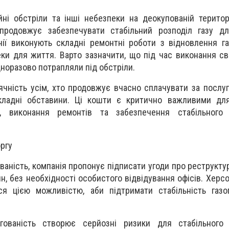
ні обстріли та інші небезпеки на деокупованій територі
продовжує забезпечувати стабільний розподіл газу дл
ії виконують складні ремонтні роботи з відновлення г
ки для життя. Варто зазначити, що під час виконання сво
дноразово потрапляли під обстріли.
чність усім, хто продовжує вчасно сплачувати за послуг
кладні обставини. Ці кошти є критично важливими дл
ів, виконання ремонтів та забезпечення стабільного
ргу
ованість, компанія пропонує підписати угоди про реструкту
, без необхідності особистого відвідування офісів. Херсо
ся цією можливістю, аби підтримати стабільність газо
ргованість створює серйозні ризики для стабільного