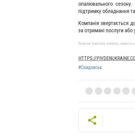
опалювального сезону.
підтримку обладнання та
Компанія звертається до
за отримані послуги або 
Якщо ви помітили помилку, виділіть нео
HTTPS://PIVDENUKRAINE.C
#Скадовськ