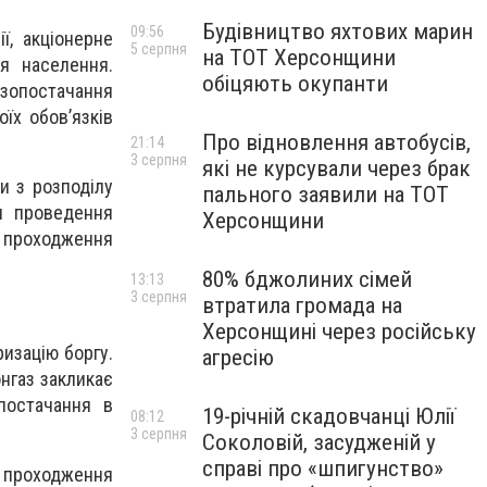
Будівництво яхтових марин
09:56
ї, акціонерне
5 серпня
на ТОТ Херсонщини
я населення.
обіцяють окупанти
азопостачання
їх обов’язків
Про відновлення автобусів,
21:14
3 серпня
які не курсували через брак
и з розподілу
пального заявили на ТОТ
я проведення
Херсонщини
 проходження
80% бджолиних сімей
13:13
3 серпня
втратила громада на
Херсонщині через російську
ризацію боргу.
агресію
нгаз закликає
постачання в
19-річній скадовчанці Юлії
08:12
3 серпня
Соколовій, засудженій у
справі про «шпигунство»
 проходження