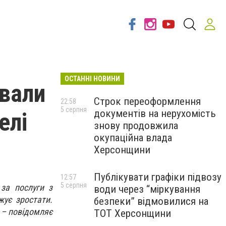
ОСТАННІ НОВИНИ
ували
Строк переоформлення
22:58
5 серпня
документів на нерухомість
елі
знову продовжила
окупаційна влада
Херсонщини
Публікувати графіки підвозу
12:57
5 серпня
за послуги з
води через “міркування
жує зростати.
безпеки” відмовилися на
 – повідомляє
ТОТ Херсонщини