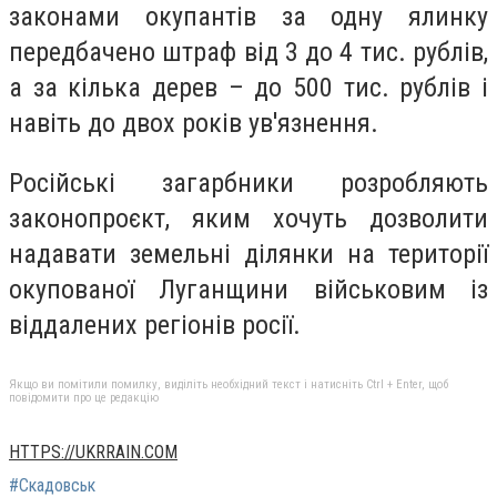
законами окупантів за одну ялинку
передбачено штраф від 3 до 4 тис. рублів,
а за кілька дерев – до 500 тис. рублів і
навіть до двох років ув'язнення.
Російські загарбники розробляють
законопроєкт, яким хочуть дозволити
надавати земельні ділянки на території
окупованої Луганщини військовим із
віддалених регіонів росії.
Якщо ви помітили помилку, виділіть необхідний текст і натисніть Ctrl + Enter, щоб
повідомити про це редакцію
HTTPS://UKRRAIN.COM
#Скадовськ