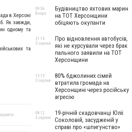
Будівництво яхтових марин
09:56
Вчора
на ТОТ Херсонщини
лада в Херсоні
обіцяють окупанти
б. Як завжди,
дин одному та
Про відновлення автобусів,
21:14
3 серпня
які не курсували через брак
військових та
пального заявили на ТОТ
Херсонщини
80% бджолиних сімей
13:13
3 серпня
втратила громада на
Херсонщині через російську
агресію
19-річній скадовчанці Юлії
08:12
 оцінити
3 серпня
Соколовій, засудженій у
справі про «шпигунство»