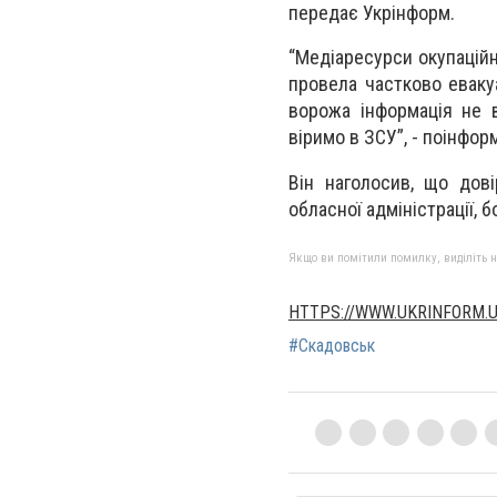
передає Укрінформ.
“Медіаресурси окупаційн
провела частково еваку
ворожа інформація не в
віримо в ЗСУ”, - поінфо
Він наголосив, що дов
обласної адміністрації, б
Якщо ви помітили помилку, виділіть нео
HTTPS://WWW.UKRINFORM.
#Скадовськ