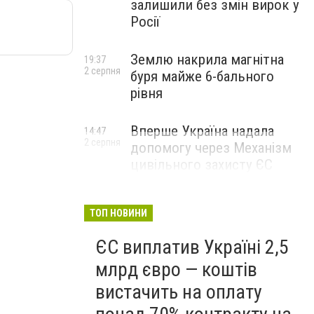
залишили без змін вирок у
Росії
Землю накрила магнітна
19:37
2 серпня
буря майже 6-бального
рівня
Вперше Україна надала
14:47
2 серпня
допомогу через Механізм
цивільного захисту ЄС
ТОП НОВИНИ
ЄС виплатив Україні 2,5
млрд євро — коштів
вистачить на оплату