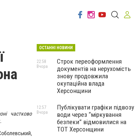
ОСТАННІ НОВИНИ
ї
Строк переоформлення
22:58
Вчора
документів на нерухомість
она
знову продовжила
окупаційна влада
Херсонщини
Публікувати графіки підвозу
12:57
Вчора
оні частково
води через “міркування
.
безпеки” відмовилися на
ТОТ Херсонщини
Соболевський,