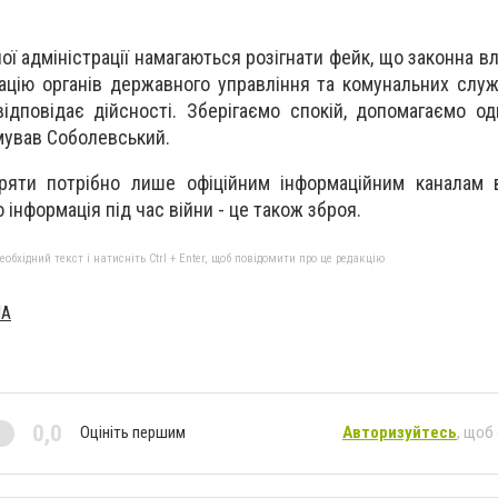
ої адміністрації намагаються розігнати фейк, що законна в
ацію органів державного управління та комунальних служ
ідповідає дійсності. Зберігаємо спокій, допомагаємо о
рмував Соболевський.
іряти потрібно лише офіційним інформаційним каналам 
о інформація під час війни - це також зброя.
бхідний текст і натисніть Ctrl + Enter, щоб повідомити про це редакцію
UA
0,0
Оцініть першим
Авторизуйтесь
, щоб