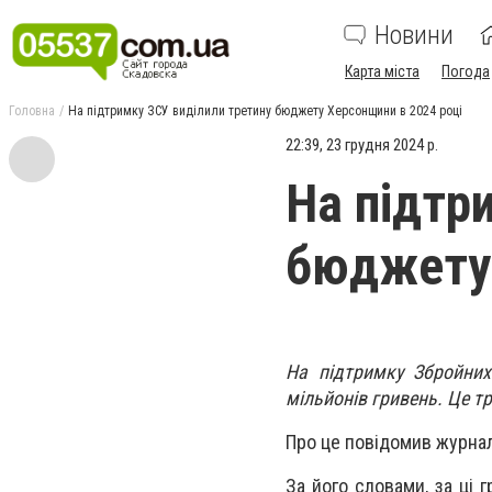
Новини
Карта міста
Погода
Головна
На підтримку ЗСУ виділили третину бюджету Херсонщини в 2024 році
22:39, 23 грудня 2024 р.
На підтр
бюджету 
На підтримку Збройних
мільйонів гривень. Це тр
Про це повідомив журнал
За його словами, за ці 