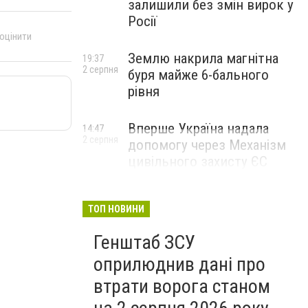
залишили без змін вирок у
Росії
 оцінити
Землю накрила магнітна
19:37
2 серпня
буря майже 6-бального
рівня
Вперше Україна надала
14:47
2 серпня
допомогу через Механізм
цивільного захисту ЄС
ТОП НОВИНИ
Генштаб ЗСУ
оприлюднив дані про
втрати ворога станом