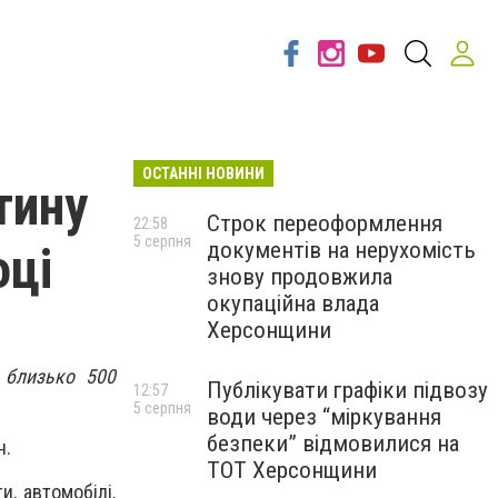
ОСТАННІ НОВИНИ
тину
Строк переоформлення
22:58
5 серпня
документів на нерухомість
оці
знову продовжила
окупаційна влада
Херсонщини
 близько 500
Публікувати графіки підвозу
12:57
5 серпня
води через “міркування
безпеки” відмовилися на
н.
ТОТ Херсонщини
и, автомобілі,