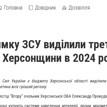
Головна
Довідник
Дозвілля
имку ЗСУ виділили тре
Херсонщини в 2024 р
 Сил України з бюджету Херсонської області виділили
етина всіх грошей регіону.
істці “Вгору” очільник Херсонської ОВА Олександр Прокуді
гроші купують системи наведення артилерії, дрони, міномет