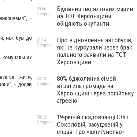
Будівництво яхтових марин
09:56
5 серпня
на ТОТ Херсонщини
виконуємо”, –
обіцяють окупанти
й, ніж був до
Про відновлення автобусів,
21:14
3 серпня
які не курсували через брак
пального заявили на ТОТ
у комунальних
Херсонщини
загалі жити,
80% бджолиних сімей
13:13
3 серпня
рони”, – додав
втратила громада на
Херсонщині через російську
агресію
19-річній скадовчанці Юлії
08:12
3 серпня
Соколовій, засудженій у
справі про «шпигунство»