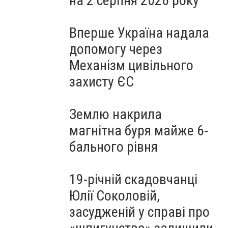
на 2 серпня 2026 року
Вперше Україна надала
допомогу через
Механізм цивільного
захисту ЄС
Землю накрила
магнітна буря майже 6-
бального рівня
19-річній скадовчанці
Юлії Соколовій,
засудженій у справі про