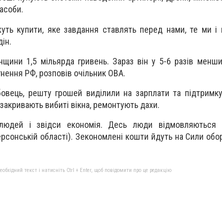
асоби.
жуть купити, яке завдання ставлять перед нами, те ми і 
ін.
щини 1,5 мільярда гривень. Зараз він у 5-6 разів менши
ення РФ, розповів очільник ОВА.
овець, решту грошей виділили на зарплати та підтримк
 закривають вибиті вікна, ремонтують дахи.
юдей і звідси економія. Десь люди відмовляються в
ерсонській області). Зекономлені кошти йдуть на Сили обо
бхідний текст і натисніть Ctrl + Enter, щоб повідомити про це редакцію