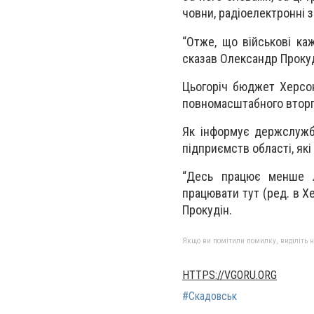
човни, радіоелектронні з
“Отже, що військові ка
сказав Олександр Прокуд
Цьогоріч бюджет Херсон
повномасштабного вторгн
Як інформує держслужб
підприємств області, які
“Десь працює менше л
працювати тут (ред. в Х
Прокудін.
Якщо ви помітили помилку, виділіть нео
HTTPS://VGORU.ORG
#Скадовськ