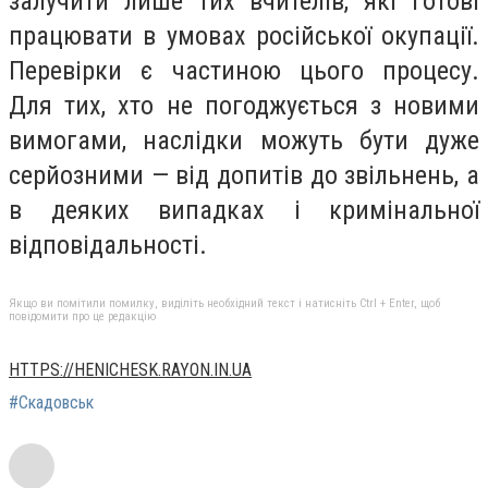
залучити лише тих вчителів, які готові
працювати в умовах російської окупації.
Перевірки є частиною цього процесу.
Для тих, хто не погоджується з новими
вимогами, наслідки можуть бути дуже
серйозними — від допитів до звільнень, а
в деяких випадках і кримінальної
відповідальності.
Якщо ви помітили помилку, виділіть необхідний текст і натисніть Ctrl + Enter, щоб
повідомити про це редакцію
HTTPS://HENICHESK.RAYON.IN.UA
#Скадовськ