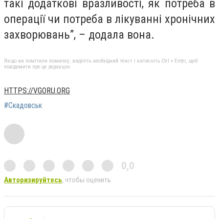
такі додаткові вразливості, як потреба в
операції чи потреба в лікуванні хронічних
захворювань”, – додала вона.
Якщо ви помітили помилку, виділіть необхідний текст і натисніть Ctrl + Enter, щоб
повідомити про це редакцію
HTTPS://VGORU.ORG
#Скадовськ
0,0
Авторизируйтесь
, чтобы оценить