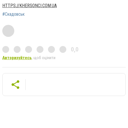
HTTPS://KHERSONCI.COM.UA
#Скадовськ
0,0
Авторизуйтесь
, щоб оцінити