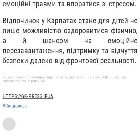
емоційні травми та впоратися зі стресом.
Відпочинок у Карпатах стане для дітей не
лише можливістю оздоровитися фізично,
а й шансом на емоційне
перезавантаження, підтримку та відчуття
безпеки далеко від фронтової реальності.
Якщо ви помітили помилку, виділіть необхідний текст і натисніть Ctrl + Enter, щоб
повідомити про це редакцію
HTTPS://GK-PRESS.IF.UA
#Скадовськ