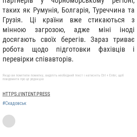
партнерів у чорноморському регіоні,
таких як Румунія, Болгарія, Туреччина та
Грузія. Ці країни вже стикаються з
мінною загрозою, адже міні іноді
досягають своїх берегів. Зараз триває
робота щодо підготовки фахівців і
перевірки співавторів.
Якщо ви помітили помилку, виділіть необхідний текст і натисніть Ctrl + Enter, щоб
повідомити про це редакцію
HTTPS://INTENT.PRESS
#Скадовськ