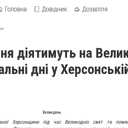
Головна
Довідник
Дозвілля
сті
я діятимуть на Вели
льні дні у Херсонські
Великдень
ваної Херсонщини під час Великодніх свят та поми