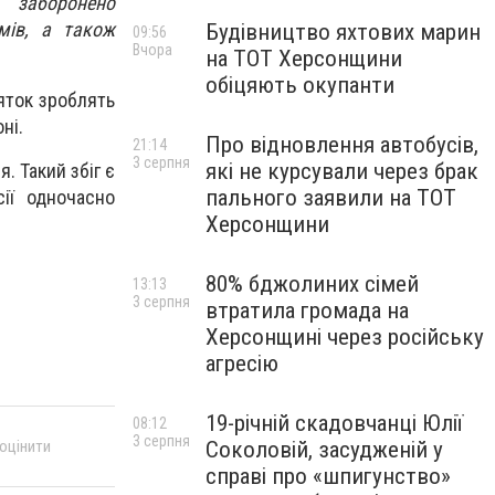
 заборонено
мів, а також
Будівництво яхтових марин
09:56
Вчора
на ТОТ Херсонщини
обіцяють окупанти
яток зроблять
ні.
Про відновлення автобусів,
21:14
3 серпня
які не курсували через брак
. Такий збіг є
пального заявили на ТОТ
сії одночасно
Херсонщини
80% бджолиних сімей
13:13
3 серпня
втратила громада на
Херсонщині через російську
агресію
19-річній скадовчанці Юлії
08:12
3 серпня
 оцінити
Соколовій, засудженій у
справі про «шпигунство»