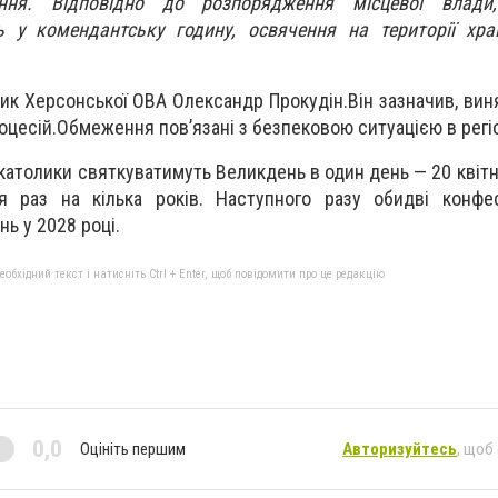
ння. Відповідно до розпорядження місцевої влади,
ь у комендантську годину, освячення на території хра
ик Херсонської ОВА Олександр Прокудін.Він зазначив, вин
цесій.Обмеження пов’язані з безпековою ситуацією в регіо
католики святкуватимуть Великдень в один день — 20 квітня
ся раз на кілька років. Наступного разу обидві конфе
 у 2028 році​.
бхідний текст і натисніть Ctrl + Enter, щоб повідомити про це редакцію
0,0
Оцініть першим
Авторизуйтесь
, щоб