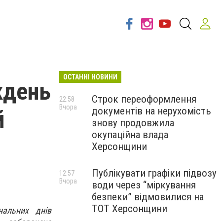
ОСТАННІ НОВИНИ
кдень
Строк переоформлення
22:58
Вчора
документів на нерухомість
й
знову продовжила
окупаційна влада
Херсонщини
Публікувати графіки підвозу
12:57
Вчора
води через “міркування
безпеки” відмовилися на
ТОТ Херсонщини
нальних днів