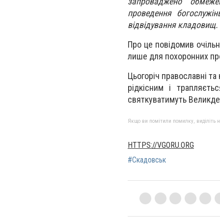
запроваджено обмеже
проведення богослужін
відвідування кладовищ.
Про це повідомив очільн
лише для похоронних про
Цьогоріч православні та 
рідкісним і трапляєть
святкуватимуть Великдень
Якщо ви помітили помилку, виділіть нео
HTTPS://VGORU.ORG
#Скадовськ