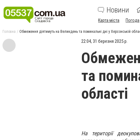
Новини
Карта міста
Погода
Головна
Обмеження діятимуть на Великдень та поминальні дні у Херсонській обла
22:04, 31 березня 2025 р.
Обмеженн
та помина
області
На території деокупо