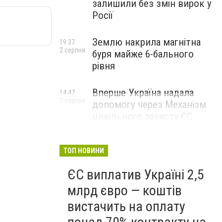
залишили без змін вирок у
Росії
Землю накрила магнітна
19:37
2 серпня
буря майже 6-бального
рівня
Вперше Україна надала
14:47
2 серпня
допомогу через Механізм
цивільного захисту ЄС
ТОП НОВИНИ
ЄС виплатив Україні 2,5
млрд євро — коштів
вистачить на оплату