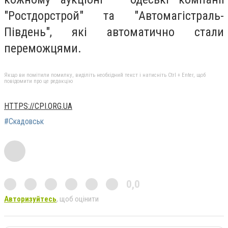
"Ростдорстрой" та "Автомагістраль-
Південь", які автоматично стали
переможцями.
Якщо ви помітили помилку, виділіть необхідний текст і натисніть Ctrl + Enter, щоб
повідомити про це редакцію
HTTPS://CPI.ORG.UA
#Скадовськ
0,0
Авторизуйтесь
, щоб оцінити