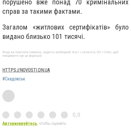
порушено вже понад 70 кримінальних
справ за такими фактами.
Загалом «житлових сертифікатів» було
видано близько 101 тисячі.
Якщо ви помітили помилку, виділіть необхідний текст і натисніть Ctrl + Enter, щоб
повідомити про це редакцію
HTTPS://NOVOSTI.DN.UA
#Скадовськ
0,0
Авторизируйтесь
, чтобы оценить