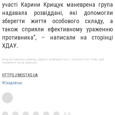
участі Карини Крищук маневрена група
надавала розвіддані, які допомогли
зберегти життя особового складу, а
також сприяли ефективному ураженню
противника”, – написали на сторінці
ХДАУ.
Якщо ви помітили помилку, виділіть необхідний текст і натисніть Ctrl + Enter, щоб
повідомити про це редакцію
HTTPS://MOST.KS.UA
#Скадовськ
0,0