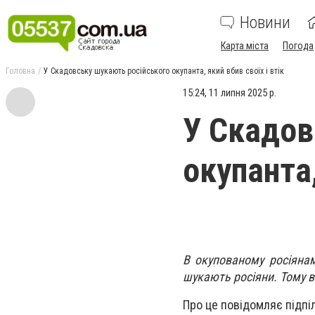
Новини
Карта міста
Погода
Головна
У Скадовську шукають російського окупанта, який вбив своїх і втік
15:24, 11 липня 2025 р.
У Скадов
окупанта,
В окупованому росіянам
шукають росіяни. Тому в 
Про це повідомляє підпі