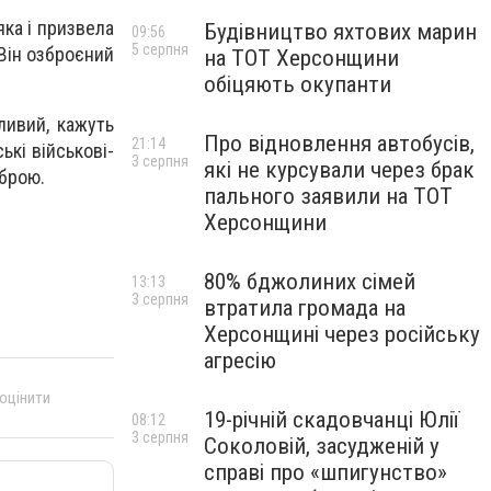
яка і призвела
Будівництво яхтових марин
09:56
5 серпня
 Він озброєний
на ТОТ Херсонщини
обіцяють окупанти
ливий, кажуть
Про відновлення автобусів,
21:14
ькі військові-
3 серпня
які не курсували через брак
зброю.
пального заявили на ТОТ
Херсонщини
80% бджолиних сімей
13:13
3 серпня
втратила громада на
Херсонщині через російську
агресію
 оцінити
19-річній скадовчанці Юлії
08:12
3 серпня
Соколовій, засудженій у
справі про «шпигунство»