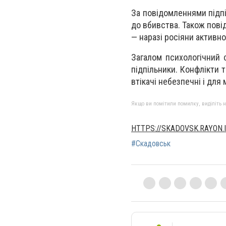
За повідомленнями підпі
до вбивства. Також пові
— наразі росіяни активн
Загалом психологічний 
підпільники. Конфлікти 
втікачі небезпечні і для
Якщо ви помітили помилку, виділіть нео
HTTPS://SKADOVSK.RAYON.I
#Скадовськ