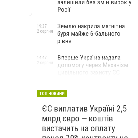
залишили без змін вирок у
Росії
Землю накрила магнітна
19:37
2 серпня
буря майже 6-бального
рівня
Вперше Україна надала
14:47
2 серпня
допомогу через Механізм
цивільного захисту ЄС
ТОП НОВИНИ
ЄС виплатив Україні 2,5
млрд євро — коштів
вистачить на оплату