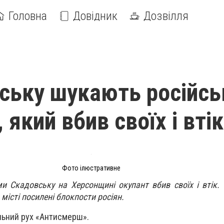
Головна
Довідник
Дозвілля
ську шукають російсь
 який вбив своїх і втік
Фото ілюстративне
и Скадовську на Херсонщині окупант вбив своїх і втік.
місті посилені блокпости росіян.
льний рух «Антисмерш».