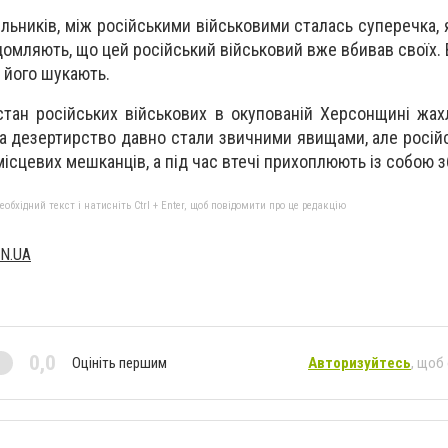
льників, між російськими військовими сталась суперечка, 
домляють, що цей російський військовий вже вбивав своїх.
о його шукають.
стан російських військових в окупованій Херсонщині жах
та дезертирство давно стали звичними явищами, але російс
 місцевих мешканців, а під час втечі прихоплюють із собою 
бхідний текст і натисніть Ctrl + Enter, щоб повідомити про це редакцію
N.UA
0,0
Оцініть першим
Авторизуйтесь
, щоб