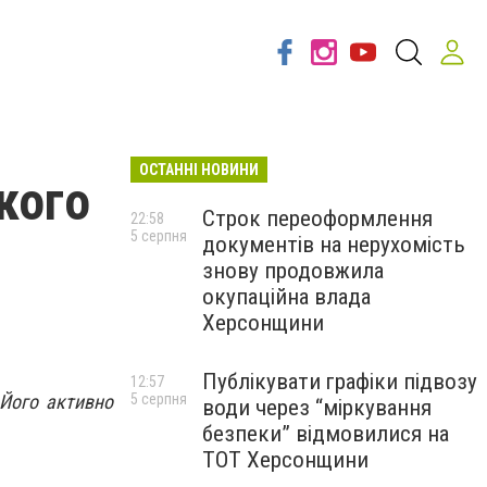
ОСТАННІ НОВИНИ
кого
Строк переоформлення
22:58
5 серпня
документів на нерухомість
знову продовжила
окупаційна влада
Херсонщини
Публікувати графіки підвозу
12:57
 Його активно
5 серпня
води через “міркування
безпеки” відмовилися на
ТОТ Херсонщини