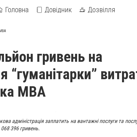
Головна
Довідник
Дозвілля
 МВА
льйон гривень на
ня “гуманітарки” витр
ька МВА
кова адміністрація заплатить на вантажні послуги та посл
 068 396 гривень.