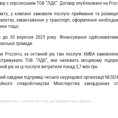
вір з херсонським ТОВ “ЛДК”. Договір опубліковано на Proz
акту, у компанії замовили послуги приймання та розміще
палетах, завантаження у транспорт, оформлення необхідни
ння тощо.
я до 30 вересня 2025 року. Фінансування здійснюватим
онської громади.
и Prozorro, за останній рік такі послуги ХМВА замовляла
отримувало ТОВ “ЛДК”, яке належить місцевому підпри
ній рік на ці послуги витратили понад 3,7 млн грн.
ний завдяки підтримці чеської неурядової організації NESE
ійного співробітництва Міністерства закордонних с
бхідний текст і натисніть Ctrl + Enter, щоб повідомити про це редакцію