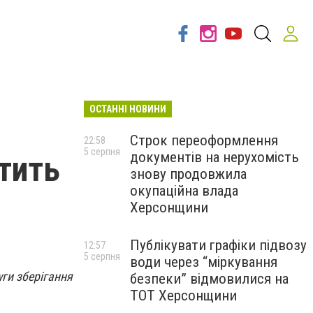
ОСТАННІ НОВИНИ
Строк переоформлення
22:58
5 серпня
документів на нерухомість
атить
знову продовжила
окупаційна влада
Херсонщини
Публікувати графіки підвозу
12:57
5 серпня
води через “міркування
уги зберігання
безпеки” відмовилися на
ТОТ Херсонщини