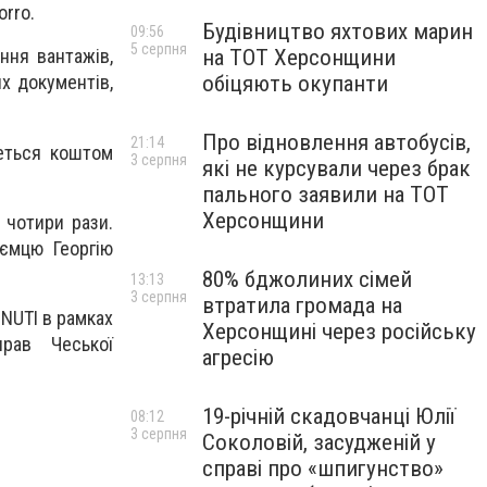
orro.
Будівництво яхтових марин
09:56
5 серпня
на ТОТ Херсонщини
ння вантажів,
обіцяють окупанти
х документів,
Про відновлення автобусів,
21:14
еться коштом
3 серпня
які не курсували через брак
пального заявили на ТОТ
Херсонщини
 чотири рази.
ємцю Георгію
80% бджолиних сімей
13:13
3 серпня
втратила громада на
HNUTI в рамках
Херсонщині через російську
прав Чеської
агресію
19-річній скадовчанці Юлії
08:12
3 серпня
Соколовій, засудженій у
справі про «шпигунство»