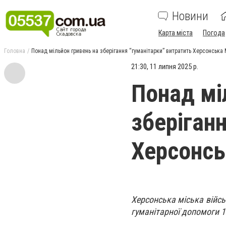
Новини
Карта міста
Погода
Головна
Понад мільйон гривень на зберігання “гуманітарки” витратить Херсонська
21:30, 11 липня 2025 р.
Понад мі
зберіган
Херсонс
Херсонська міська війсь
гуманітарної допомоги 1