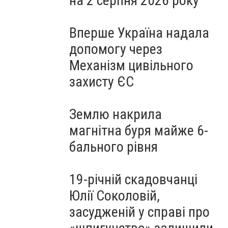
на 2 серпня 2026 року
Вперше Україна надала
допомогу через
Механізм цивільного
захисту ЄС
Землю накрила
магнітна буря майже 6-
бального рівня
19-річній скадовчанці
Юлії Соколовій,
засудженій у справі про