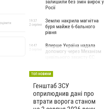
залишили без змін вирок у
Росії
Землю накрила магнітна
19:37
 оцінити
2 серпня
буря майже 6-бального
рівня
Вперше Україна надала
14:47
2 серпня
допомогу через Механізм
цивільного захисту ЄС
ТОП НОВИНИ
Генштаб ЗСУ
оприлюднив дані про
втрати ворога станом