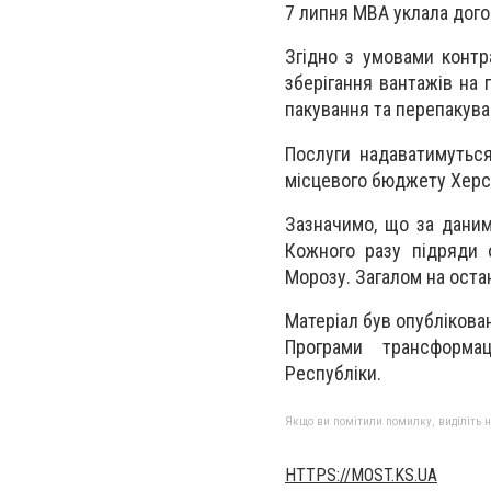
7 липня МВА уклала дого
Згідно з умовами контр
зберігання вантажів на 
пакування та перепакува
Послуги надаватимутьс
місцевого бюджету Херс
Зазначимо, що за даним
Кожного разу підряди 
Морозу. Загалом на остан
Матеріал був опублікова
Програми трансформац
Республіки.
Якщо ви помітили помилку, виділіть нео
HTTPS://MOST.KS.UA